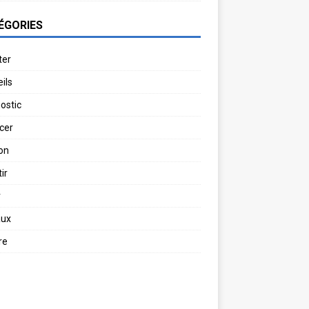
ÉGORIES
ter
ils
ostic
cer
on
ir
r
aux
re