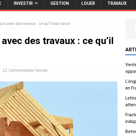
C
INVESTIR
GESTION
LOUER
TRAVAUX
on avec des travaux : ce qu’il faut savoir
vec des travaux : ce qu’il
ART
Vente
Commentaires fermés
oppor
L’ori
en Fr
Lettr
atten
Fract
indis
Betvi