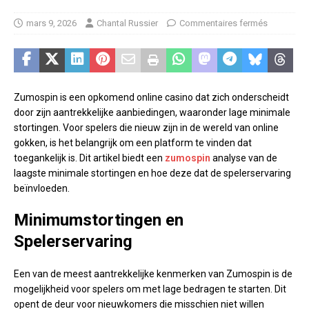
mars 9, 2026
Chantal Russier
Commentaires fermés
Zumospin is een opkomend online casino dat zich onderscheidt
door zijn aantrekkelijke aanbiedingen, waaronder lage minimale
stortingen. Voor spelers die nieuw zijn in de wereld van online
gokken, is het belangrijk om een platform te vinden dat
toegankelijk is. Dit artikel biedt een
zumospin
analyse van de
laagste minimale stortingen en hoe deze dat de spelerservaring
beïnvloeden.
Minimumstortingen en
Spelerservaring
Een van de meest aantrekkelijke kenmerken van Zumospin is de
mogelijkheid voor spelers om met lage bedragen te starten. Dit
opent de deur voor nieuwkomers die misschien niet willen