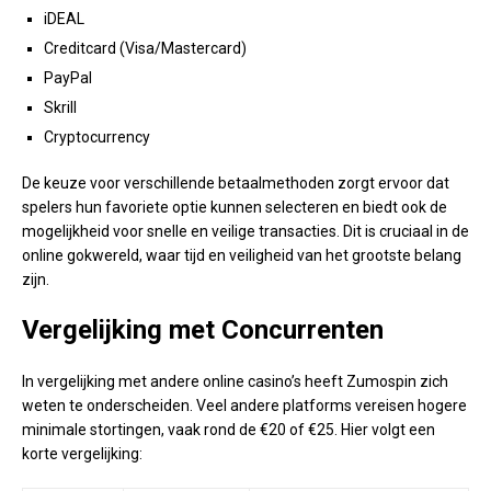
iDEAL
Creditcard (Visa/Mastercard)
PayPal
Skrill
Cryptocurrency
De keuze voor verschillende betaalmethoden zorgt ervoor dat
spelers hun favoriete optie kunnen selecteren en biedt ook de
mogelijkheid voor snelle en veilige transacties. Dit is cruciaal in de
online gokwereld, waar tijd en veiligheid van het grootste belang
zijn.
Vergelijking met Concurrenten
In vergelijking met andere online casino’s heeft Zumospin zich
weten te onderscheiden. Veel andere platforms vereisen hogere
minimale stortingen, vaak rond de €20 of €25. Hier volgt een
korte vergelijking: