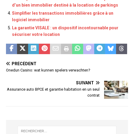
d’un bien immobilier destiné à la location de parkings
Simplifier les transactions immobilières grâce à un
logiciel immobilier
La garantie VISALE : un dispositif incontournable pour
sécuriser votre location
PRÉCÉDENT
Onedun Casino: wat kunnen spelers verwachten?
SUIVANT
Assurance auto BPCE et garantie habitation en un seul
contrat