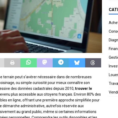
CAT
Ache
Conse
Diagn
Finan
Gesti
Invest
Loue
de terrain peut s’avérer nécessaire dans de nombreuses
e voisinage, ou simple curiosité pour mieux connaître son
Trav
ressive des données cadastrales depuis 2010,
trouver le
Vend
evenu plus accessible aux citoyens français. Environ 80% des
bles en ligne, offrant une première approche simplifiée pour
ette démarche administrative, autrefois réservée aux
essivement au grand public, même si certaines informations
nnées personnelles. Comprendre les outils disponibles et les