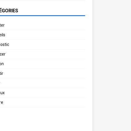
ÉGORIES
ter
ils
ostic
cer
on
ir
r
aux
re