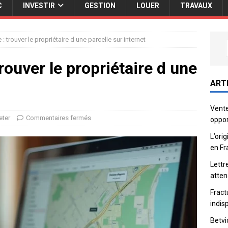
C
INVESTIR
GESTION
LOUER
TRAVAUX
 : trouver le propriétaire d une parcelle sur internet
rouver le propriétaire d une
ART
Vente
eter
Commentaires fermés
oppor
L’ori
en Fr
Lettr
atten
Fract
indis
Betvi