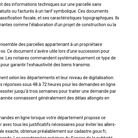
ent des informations techniques sur une parcelle sans
gratuits ou facturés à un tarif symbolique. Ces documents
lassification fiscale, et ses caractéristiques topographiques. Ils
ntes comme l’élaboration d’un projet de construction ou la
 l’ensemble des parcelles appartenant à un propriétaire
ros. Ce document s’avère utile lors d’une succession pour
onne. Les notaires commandent systématiquement ce type de
our garantir l’exhaustivité des biens transmis.
ent selon les départements et leur niveau de digitalisation.
es réponses sous 48 à 72 heures pour les demandes en ligne.
ssiter jusqu’à trois semaines pour traiter une demande par
ns d’année connaissent généralement des délais allongés en
demandes en ligne lorsque votre département propose ce
vec tous les justificatifs nécessaires pour éviter les allers-
ale exacte, obtenue préalablement sur cadastre.gouv.fr,