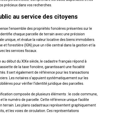
ps précieux dans vos recherches.
ublic au service des citoyens
ecense l’ensemble des propriétés foncières présentes sur le
identifie chaque parcelle de terrain avec une précision
e unique, et évalue la valeur locative des biens immobiliers.
e et forestière (IGN) joue un rôle central dans la gestion et la
ec les services fiscaux.
au début du XIXe siècle, le cadastre français répond à
l’assiette de la taxe foncière, garantissant une fiscalité
étés. Il sert également de référence pour les transactions
onciers. Les notaires s’appuient systématiquement sur les
ières pour vérifier l’identité juridique des parcelles.
ification composée de plusieurs éléments : le code commune,
 et le numéro de parcelle. Cette référence unique facilite
un terrain. Les plans cadastraux représentent graphiquement
its, et les voies de circulation. Ces représentations