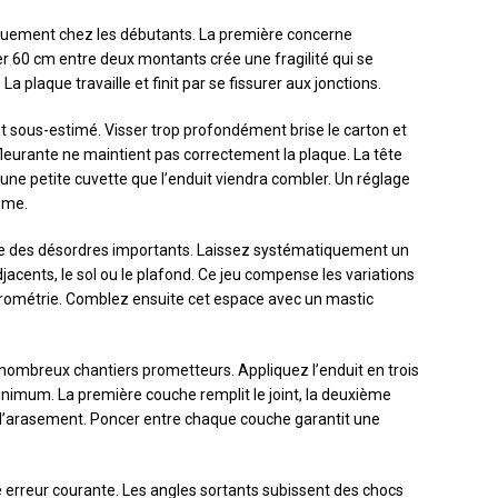
uement chez les débutants. La première concerne
 60 cm entre deux montants crée une fragilité qui se
 plaque travaille et finit par se fissurer aux jonctions.
t sous-estimé. Visser trop profondément brise le carton et
affleurante ne maintient pas correctement la plaque. La tête
 une petite cuvette que l’enduit viendra combler. Un réglage
ème.
cause des désordres importants. Laissez systématiquement un
acents, le sol ou le plafond. Ce jeu compense les variations
rométrie. Comblez ensuite cet espace avec un mastic
 nombreux chantiers prometteurs. Appliquez l’enduit en trois
imum. La première couche remplit le joint, la deuxième
ise l’arasement. Poncer entre chaque couche garantit une
e erreur courante. Les angles sortants subissent des chocs