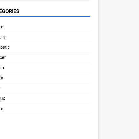
ÉGORIES
ter
ils
ostic
cer
on
ir
r
aux
re