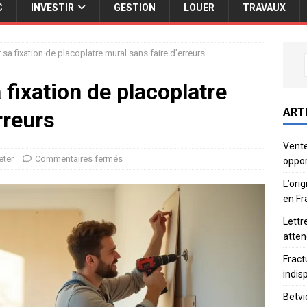
C
INVESTIR
GESTION
LOUER
TRAVAUX
sa fixation de placoplatre mural sans faire d’erreurs
fixation de placoplatre
ART
rreurs
Vente
eter
Commentaires fermés
oppor
L’ori
en Fr
Lettr
atten
Fract
indis
Betvi