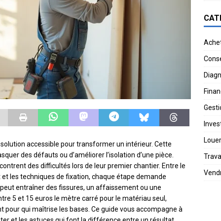
CAT
Ache
Conse
Diagn
Finan
Gesti
Invest
Loue
olution accessible pour transformer un intérieur. Cette
quer des défauts ou d’améliorer l’isolation d’une pièce.
Trav
ontrent des difficultés lors de leur premier chantier. Entre le
Vend
t et les techniques de fixation, chaque étape demande
peut entraîner des fissures, un affaissement ou une
tre 5 et 15 euros le mètre carré pour le matériau seul,
 pour qui maîtrise les bases. Ce guide vous accompagne à
iter et les astuces qui font la différence entre un résultat