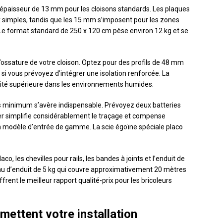
 épaisseur de 13 mm pour les cloisons standards. Les plaques
imples, tandis que les 15 mm s’imposent pour les zones
 Le format standard de 250 x 120 cm pèse environ 12 kg et se
l’ossature de votre cloison. Optez pour des profils de 48 mm
 si vous prévoyez d’intégrer une isolation renforcée. La
bilité supérieure dans les environnements humides.
lts minimum s’avère indispensable. Prévoyez deux batteries
aser simplifie considérablement le traçage et compense
n modèle d’entrée de gamme. La scie égoïne spéciale placo
o, les chevilles pour rails, les bandes à joints et l’enduit de
eau d’enduit de 5 kg qui couvre approximativement 20 mètres
frent le meilleur rapport qualité-prix pour les bricoleurs
mettent votre installation