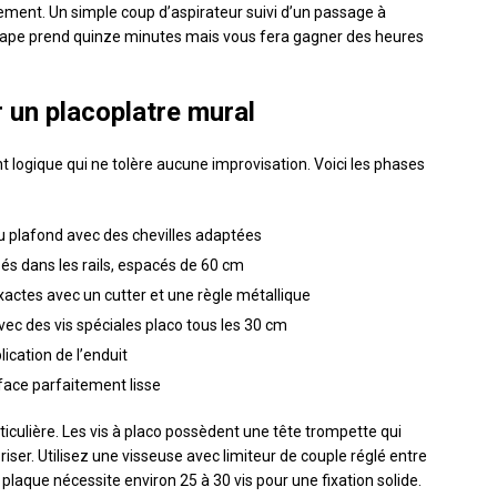
ment. Un simple coup d’aspirateur suivi d’un passage à
tape prend quinze minutes mais vous fera gagner des heures
 un placoplatre mural
logique qui ne tolère aucune improvisation. Voici les phases
 au plafond avec des chevilles adaptées
sés dans les rails, espacés de 60 cm
ctes avec un cutter et une règle métallique
ec des vis spéciales placo tous les 30 cm
ication de l’enduit
rface parfaitement lisse
ticulière. Les vis à placo possèdent une tête trompette qui
iser. Utilisez une visseuse avec limiteur de couple réglé entre
 plaque nécessite environ 25 à 30 vis pour une fixation solide.