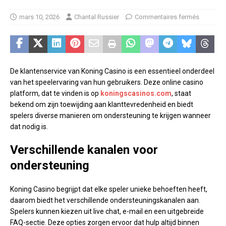
mars 10, 2026
Chantal Russier
Commentaires fermés
De klantenservice van Koning Casino is een essentieel onderdeel
van het speelervaring van hun gebruikers. Deze online casino
platform, dat te vinden is op
koningscasinos.com
, staat
bekend om zijn toewijding aan klanttevredenheid en biedt
spelers diverse manieren om ondersteuning te krijgen wanneer
dat nodig is.
Verschillende kanalen voor
ondersteuning
Koning Casino begrijpt dat elke speler unieke behoeften heeft,
daarom biedt het verschillende ondersteuningskanalen aan.
Spelers kunnen kiezen uit live chat, e-mail en een uitgebreide
FAQ-sectie. Deze opties zorgen ervoor dat hulp altijd binnen