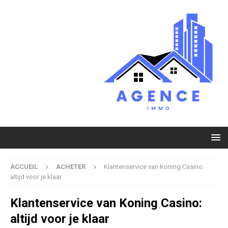
ACCUEIL
ACHETER
Klantenservice van Koning Casino:
altijd voor je klaar
Klantenservice van Koning Casino:
altijd voor je klaar