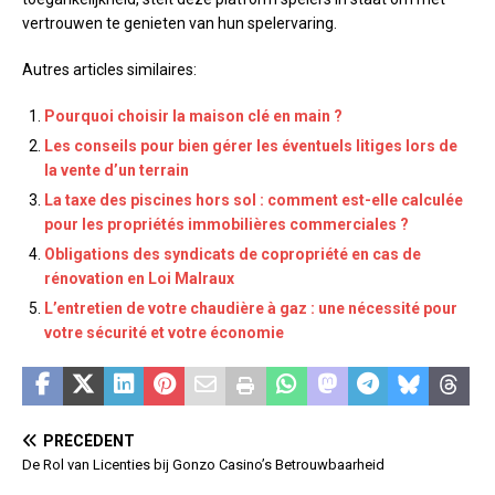
vertrouwen te genieten van hun spelervaring.
Autres articles similaires:
Pourquoi choisir la maison clé en main ?
Les conseils pour bien gérer les éventuels litiges lors de
la vente d’un terrain
La taxe des piscines hors sol : comment est-elle calculée
pour les propriétés immobilières commerciales ?
Obligations des syndicats de copropriété en cas de
rénovation en Loi Malraux
L’entretien de votre chaudière à gaz : une nécessité pour
votre sécurité et votre économie
PRÉCÉDENT
De Rol van Licenties bij Gonzo Casino’s Betrouwbaarheid