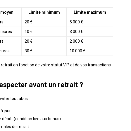
i moyen
Limite minimum
Limite maximum
urs
20 €
5 000 €
 heures
10 €
3 000 €
urs
20 €
2 000 €
heures
30 €
10 000 €
 retrait en fonction de votre statut VIP et de vos transactions
respecter avant un retrait ?
viter tout abus :
 à jour
 dépôt (condition liée aux bonus)
males de retrait