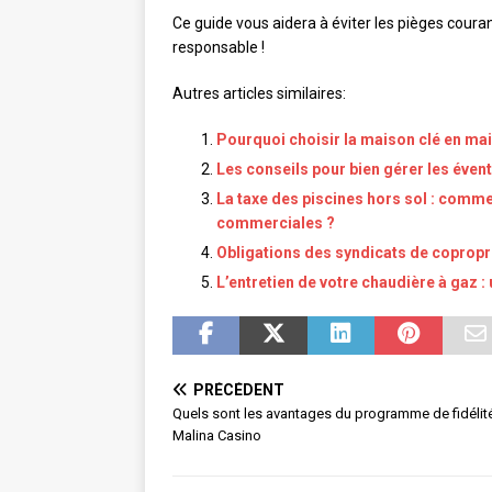
Ce guide vous aidera à éviter les pièges coura
responsable !
Autres articles similaires:
Pourquoi choisir la maison clé en mai
Les conseils pour bien gérer les éventu
La taxe des piscines hors sol : comme
commerciales ?
Obligations des syndicats de copropr
L’entretien de votre chaudière à gaz :
PRÉCÉDENT
Quels sont les avantages du programme de fidélit
Malina Casino