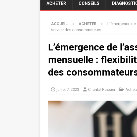
ACHETER
CONSEILS
DIAGNOSTI
ACCUEIL
ACHETER
L’émergence de l’
service des consommateurs
L’émergence de l’as
mensuelle : flexibili
des consommateur
juillet 7, 2023
Chantal Russier
Achet