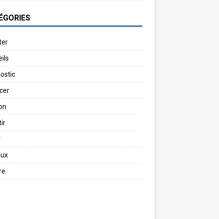
ÉGORIES
ter
ils
ostic
cer
on
ir
r
aux
re