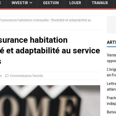
C
INVESTIR
GESTION
LOUER
TRAVAUX
assurance habitation mensuelle : flexibilité et adaptabilité au
surance habitation
ART
té et adaptabilité au service
Vente
s
oppor
L’ori
en Fr
er
Commentaires fermés
Lettr
atten
Fract
indis
Betvi