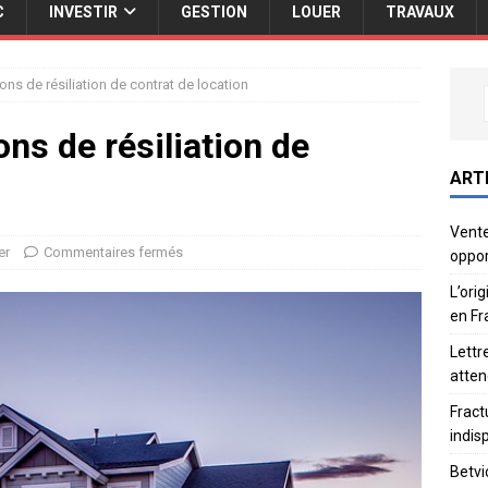
C
INVESTIR
GESTION
LOUER
TRAVAUX
ons de résiliation de contrat de location
ons de résiliation de
ART
Vente
er
Commentaires fermés
oppor
L’ori
en Fr
Lettr
atten
Fract
indis
Betvi