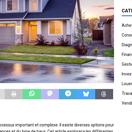
CAT
Ache
Conse
Diagn
Finan
Gesti
Invest
Loue
Trav
Vend
processus important et complexe. Il existe diverses options pour
ances et du type de baux. Cet article explorera les différentes