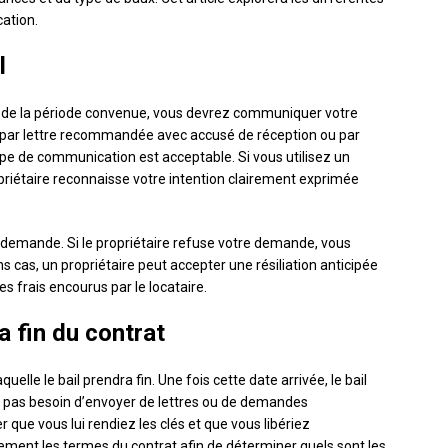
cation.
l
 fin de la période convenue, vous devrez communiquer votre
re par lettre recommandée avec accusé de réception ou par
type de communication est acceptable. Si vous utilisez un
priétaire reconnaisse votre intention clairement exprimée
e demande. Si le propriétaire refuse votre demande, vous
ins cas, un propriétaire peut accepter une résiliation anticipée
s frais encourus par le locataire.
a fin du contrat
uelle le bail prendra fin. Une fois cette date arrivée, le bail
pas besoin d’envoyer de lettres ou de demandes
 que vous lui rendiez les clés et que vous libériez
vement les termes du contrat afin de déterminer quels sont les