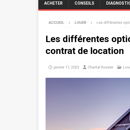
ACHETER
CONSEILS
DIAGNOSTI
ACCUEIL
LOUER
Les différentes opti
Les différentes opti
contrat de location
janvier 17, 2023
Chantal Russier
Lou