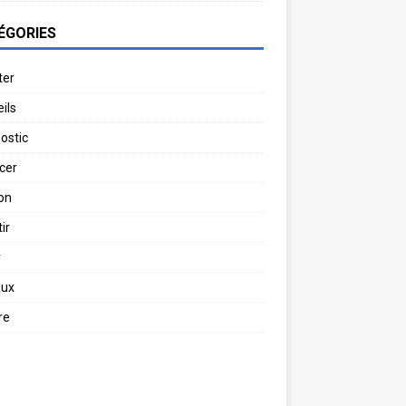
ÉGORIES
ter
ils
ostic
cer
on
ir
r
aux
re