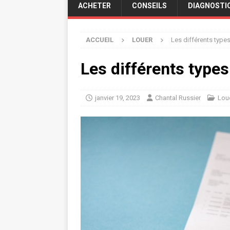
ACHETER
CONSEILS
DIAGNOSTI
ACCUEIL
LOUER
Les différents type
Les différents types
janvier 19, 2023
Chantal Russier
Lou