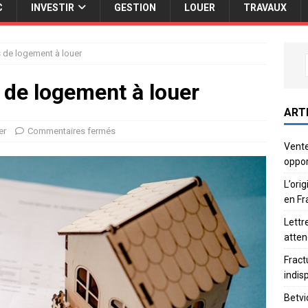
C
INVESTIR
GESTION
LOUER
TRAVAUX
s de logement à louer
 de logement à louer
ART
er
Commentaires fermés
Vente
oppor
L’ori
en Fr
Lettr
atten
Fract
indis
Betvi