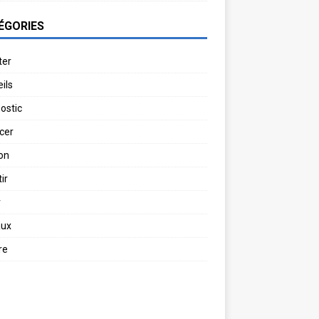
ÉGORIES
ter
ils
ostic
cer
on
ir
r
aux
re