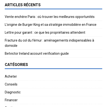
ARTICLES RÉCENTS
Vente enchère Paris : où trouver les meilleures opportunités
L’origine de Burger King et sa stratégie immobilière en France
Lettre pour garant : ce que les propriétaires attendent
Fracture du col du fémur : aménagements indispensables à
domicile
Betvictor Ireland account verification guide
CATÉGORIES
Acheter
Conseils
Diagnostic
Financer