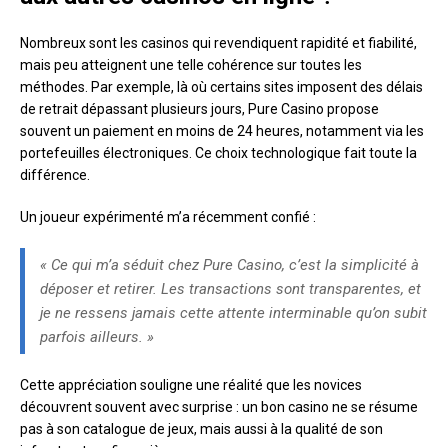
Nombreux sont les casinos qui revendiquent rapidité et fiabilité,
mais peu atteignent une telle cohérence sur toutes les
méthodes. Par exemple, là où certains sites imposent des délais
de retrait dépassant plusieurs jours, Pure Casino propose
souvent un paiement en moins de 24 heures, notamment via les
portefeuilles électroniques. Ce choix technologique fait toute la
différence.
Un joueur expérimenté m’a récemment confié :
« Ce qui m’a séduit chez Pure Casino, c’est la simplicité à
déposer et retirer. Les transactions sont transparentes, et
je ne ressens jamais cette attente interminable qu’on subit
parfois ailleurs. »
Cette appréciation souligne une réalité que les novices
découvrent souvent avec surprise : un bon casino ne se résume
pas à son catalogue de jeux, mais aussi à la qualité de son