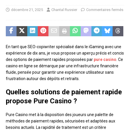
décembre 21, 2025
Chantal Russier
Commentaires fermés
En tant que SEO-copiwriter spécialisé dans le iGaming avec une
expérience de dix ans, je vous propose un aperçu précis et concis
des options de paiement rapides proposées par
pure casino
. Ce
casino en ligne se démarque par une infrastructure financière
fluide, pensée pour garantir une expérience utilisateur sans
frustration autour des dépôts et retraits.
Quelles solutions de paiement rapide
propose Pure Casino ?
Pure Casino met à la disposition des joueurs une palette de
méthodes de paiement rapides, sécurisées et adaptées aux
besoins actuels. La rapidité de traitement est un critère