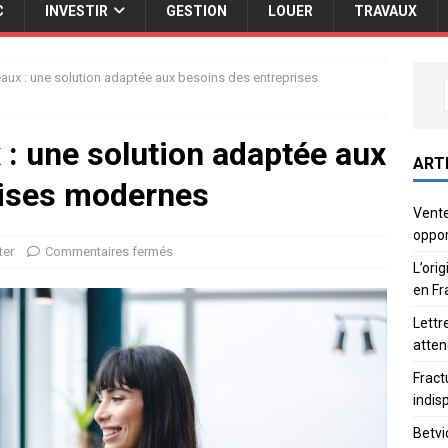
C
INVESTIR
GESTION
LOUER
TRAVAUX
aux : une solution adaptée aux besoins des entreprises
 : une solution adaptée aux
ART
rises modernes
Vente
oppor
ter
Commentaires fermés
L’ori
en Fr
Lettr
atten
Fract
indis
Betvi