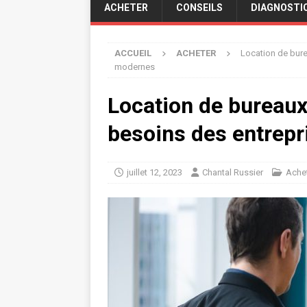
ACHETER
CONSEILS
DIAGNOSTI
ACCUEIL
ACHETER
Location de bure
modernes
Location de bureaux
besoins des entrep
juillet 12, 2023
Chantal Russier
Ache