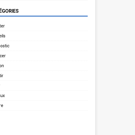
ÉGORIES
ter
ils
ostic
cer
on
ir
r
aux
re