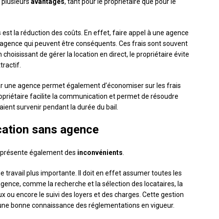
 plusieurs
avantages
, tant pour le propriétaire que pour le
s est la réduction des coûts. En effet, faire appel à une agence
’agence qui peuvent être conséquents. Ces frais sont souvent
n choisissant de gérer la location en direct, le propriétaire évite
tractif.
par une agence permet également d’économiser sur les frais
propriétaire facilite la communication et permet de résoudre
ient survenir pendant la durée du bail.
ocation sans agence
e présente également des
inconvénients
.
de travail plus importante. Il doit en effet assumer toutes les
gence, comme la recherche et la sélection des locataires, la
ieux ou encore le suivi des loyers et des charges. Cette gestion
 une bonne connaissance des réglementations en vigueur.