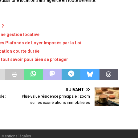
 réussir une location sans agence en toute sérénité.
 ?
une gestion locative
les Plafonds de Loyer Imposés par la Loi
ocation courte durée
: tout savoir pour bien se protéger
SUIVANT
le :
Plus-value résidence principale : zoom
sur les exonérations immobilières
|
Mentions légales