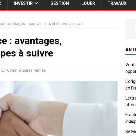
C
INVESTIR
GESTION
LOUER
TRAVAUX
e : avantages, inconvénients et étapes à suivre
e : avantages,
ART
apes à suivre
Vente
Commentaires fermés
oppor
L’ori
en Fr
Lettr
atten
Fract
indis
Betvi