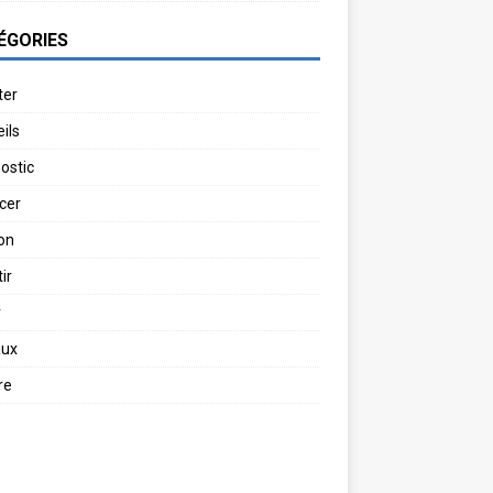
ÉGORIES
ter
ils
ostic
cer
on
ir
r
aux
re