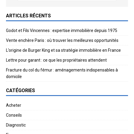
ARTICLES RÉCENTS
Godot et Fils Vincennes : expertise immobilière depuis 1975
Vente enchère Paris : où trouver les meilleures opportunités
L’origine de Burger King et sa stratégie immobilière en France
Lettre pour garant : ce que les propriétaires attendent
Fracture du col du fémur : aménagements indispensables à
domicile
CATÉGORIES
Acheter
Conseils
Diagnostic