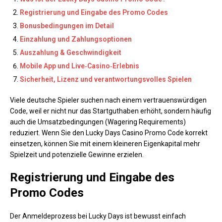
Registrierung und Eingabe des Promo Codes
Bonusbedingungen im Detail
Einzahlung und Zahlungsoptionen
Auszahlung & Geschwindigkeit
Mobile App und Live‑Casino‑Erlebnis
Sicherheit, Lizenz und verantwortungsvolles Spielen
Viele deutsche Spieler suchen nach einem vertrauenswürdigen
Code, weil er nicht nur das Startguthaben erhöht, sondern häufig
auch die Umsatzbedingungen (Wagering Requirements)
reduziert. Wenn Sie den Lucky Days Casino Promo Code korrekt
einsetzen, können Sie mit einem kleineren Eigenkapital mehr
Spielzeit und potenzielle Gewinne erzielen.
Registrierung und Eingabe des
Promo Codes
Der Anmeldeprozess bei Lucky Days ist bewusst einfach