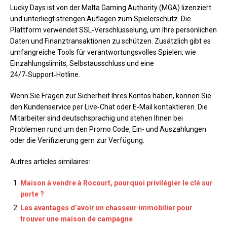
Lucky Days ist von der Malta Gaming Authority (MGA) lizenziert
und unterliegt strengen Auflagen zum Spielerschutz. Die
Plattform verwendet SSL‑Verschlüsselung, um Ihre persönlichen
Daten und Finanztransaktionen zu schützen. Zusätzlich gibt es
umfangreiche Tools für verantwortungsvolles Spielen, wie
Einzahlungslimits, Selbstausschluss und eine
24/7‑Support‑Hotline.
Wenn Sie Fragen zur Sicherheit Ihres Kontos haben, können Sie
den Kundenservice per Live‑Chat oder E‑Mail kontaktieren. Die
Mitarbeiter sind deutschsprachig und stehen Ihnen bei
Problemen rund um den Promo Code, Ein- und Auszahlungen
oder die Verifizierung gern zur Verfügung.
Autres articles similaires:
Maison à vendre à Rocourt, pourquoi privilégier le clé sur
porte ?
Les avantages d’avoir un chasseur immobilier pour
trouver une maison de campagne