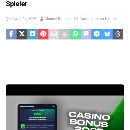
Spieler
février 24, 2026
Chantal Russier
Commentaires fermés