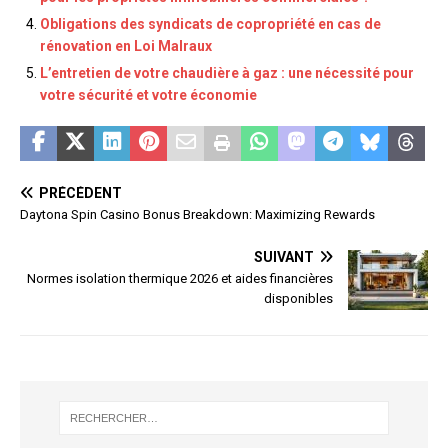
Obligations des syndicats de copropriété en cas de
rénovation en Loi Malraux
L’entretien de votre chaudière à gaz : une nécessité pour
votre sécurité et votre économie
PRÉCÉDENT
Daytona Spin Casino Bonus Breakdown: Maximizing Rewards
SUIVANT
Normes isolation thermique 2026 et aides financières
disponibles