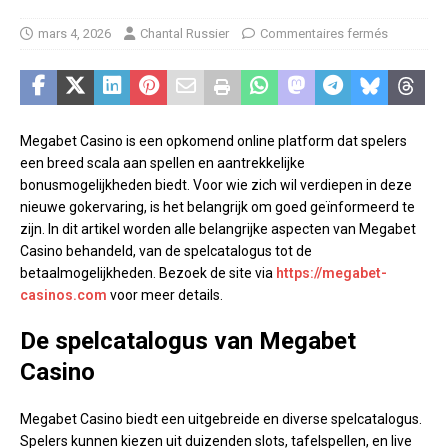
mars 4, 2026
Chantal Russier
Commentaires fermés
Megabet Casino is een opkomend online platform dat spelers
een breed scala aan spellen en aantrekkelijke
bonusmogelijkheden biedt. Voor wie zich wil verdiepen in deze
nieuwe gokervaring, is het belangrijk om goed geïnformeerd te
zijn. In dit artikel worden alle belangrijke aspecten van Megabet
Casino behandeld, van de spelcatalogus tot de
betaalmogelijkheden. Bezoek de site via
https://megabet-
casinos.com
voor meer details.
De spelcatalogus van Megabet
Casino
Megabet Casino biedt een uitgebreide en diverse spelcatalogus.
Spelers kunnen kiezen uit duizenden slots, tafelspellen, en live