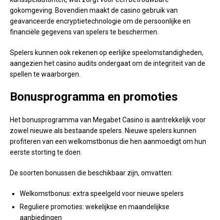
gokomgeving. Bovendien maakt de casino gebruik van
geavanceerde encryptietechnologie om de persoonlijke en
financiële gegevens van spelers te beschermen.
Spelers kunnen ook rekenen op eerlijke speelomstandigheden,
aangezien het casino audits ondergaat om de integriteit van de
spellen te waarborgen.
Bonusprogramma en promoties
Het bonusprogramma van Megabet Casino is aantrekkelijk voor
zowel nieuwe als bestaande spelers. Nieuwe spelers kunnen
profiteren van een welkomstbonus die hen aanmoedigt om hun
eerste storting te doen.
De soorten bonussen die beschikbaar zijn, omvatten:
Welkomstbonus: extra speelgeld voor nieuwe spelers
Reguliere promoties: wekelijkse en maandelijkse
aanbiedingen