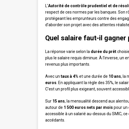
L’
Autorité de contrôle prudentiel et de réso
respect de ces normes par les banques. Son rôle
protégeant les emprunteurs contre des eng
d’aborder son projet avec des attentes réalis
Quel salaire faut-il gagne
La réponse varie selon la
durée du prêt
choisie
plus le salaire requis diminue. À l’inverse, u
revenus plus importants.
Avec un
taux à 4%
et une durée de
10 ans
, la
euros
. En appliquant la règle des 35%, le sa
C’est un profil plus exigeant, souvent access
Sur
15 ans
, la mensualité descend aux alento
autour de
1 500 euros nets par mois
pour un 
accessible à un salarié au-dessus du SMIC, ce 
accédants.