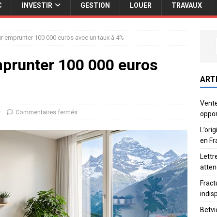
C
INVESTIR
GESTION
LOUER
TRAVAUX
ur emprunter 100 000 euros avec un taux à 4%
mprunter 100 000 euros
ART
Vente
r
Commentaires fermés
oppor
L’ori
en Fr
Lettr
atten
Fract
indis
Betvi