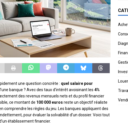
CAT
Ache
Conse
Diagn
Finan
Gesti
Invest
Loue
apidement une question concrète :
quel salaire pour
d’une banque ? Avec des taux d’intérêt avoisinant les
4%
Trav
ectement des revenus mensuels nets et du profil financier
Vend
ssible, ce montant de
100 000 euros
reste un objectif réaliste
n comprendre les règles du jeu. Les banques appliquent des
dettement, pour évaluer la solvabilité d’un dossier. Voici tout
 d’un établissement financier.