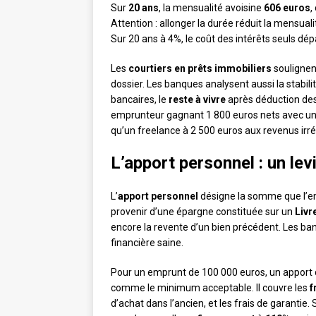
Sur
20 ans
, la mensualité avoisine
606 euros
,
Attention : allonger la durée réduit la mensual
Sur 20 ans à 4%, le coût des intérêts seuls dé
Les
courtiers en prêts immobiliers
soulignent
dossier. Les banques analysent aussi la stabili
bancaires, le
reste à vivre
après déduction des 
emprunteur gagnant 1 800 euros nets avec un CD
qu’un freelance à 2 500 euros aux revenus irré
L’apport personnel : un le
L’
apport personnel
désigne la somme que l’emp
provenir d’une épargne constituée sur un
Livr
encore la revente d’un bien précédent. Les ba
financière saine.
Pour un emprunt de 100 000 euros, un apport
comme le minimum acceptable. Il couvre les
f
d’achat dans l’ancien, et les frais de garantie. 