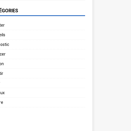
ÉGORIES
ter
ils
ostic
cer
on
ir
r
aux
re