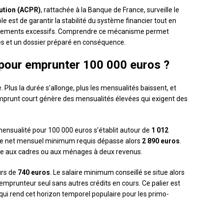
lution (ACPR)
, rattachée à la Banque de France, surveille le
 est de garantir la stabilité du système financier tout en
agements excessifs. Comprendre ce mécanisme permet
tes et un dossier préparé en conséquence.
r pour emprunter 100 000 euros ?
. Plus la durée s’allonge, plus les mensualités baissent, et
n emprunt court génère des mensualités élevées qui exigent des
 mensualité pour 100 000 euros s’établit autour de
1 012
laire net mensuel minimum requis dépasse alors
2 890 euros
.
ible aux cadres ou aux ménages à deux revenus.
urs de
740 euros
. Le salaire minimum conseillé se situe alors
emprunteur seul sans autres crédits en cours. Ce palier est
qui rend cet horizon temporel populaire pour les primo-