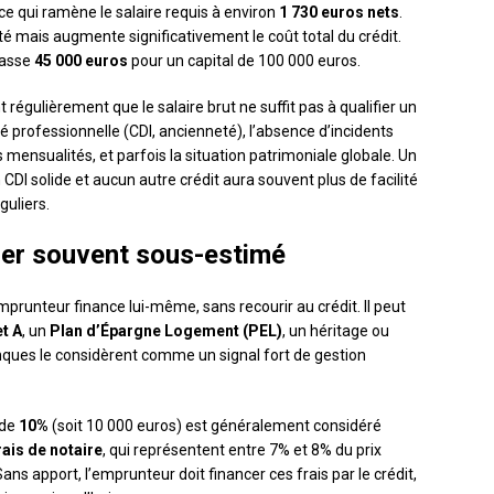
 ce qui ramène le salaire requis à environ
1 730 euros nets
.
ité mais augmente significativement le coût total du crédit.
passe
45 000 euros
pour un capital de 100 000 euros.
 régulièrement que le salaire brut ne suffit pas à qualifier un
té professionnelle (CDI, ancienneté), l’absence d’incidents
mensualités, et parfois la situation patrimoniale globale. Un
I solide et aucun autre crédit aura souvent plus de facilité
guliers.
vier souvent sous-estimé
runteur finance lui-même, sans recourir au crédit. Il peut
et A
, un
Plan d’Épargne Logement (PEL)
, un héritage ou
nques le considèrent comme un signal fort de gestion
 de
10%
(soit 10 000 euros) est généralement considéré
rais de notaire
, qui représentent entre 7% et 8% du prix
Sans apport, l’emprunteur doit financer ces frais par le crédit,