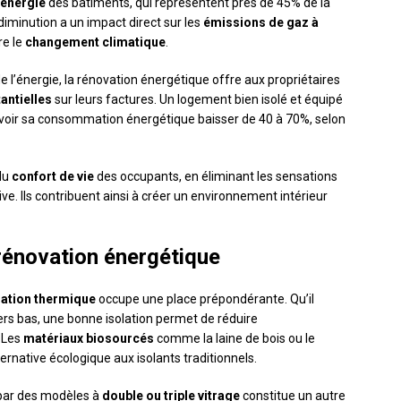
énergie
des bâtiments, qui représentent près de 45% de la
 diminution a un impact direct sur les
émissions de gaz à
re le
changement climatique
.
e l’énergie, la rénovation énergétique offre aux propriétaires
antielles
sur leurs factures. Un logement bien isolé et équipé
oir sa consommation énergétique baisser de 40 à 70%, selon
 du
confort de vie
des occupants, en éliminant les sensations
sive. Ils contribuent ainsi à créer un environnement intérieur
rénovation énergétique
lation thermique
occupe une place prépondérante. Qu’il
hers bas, une bonne isolation permet de réduire
. Les
matériaux biosourcés
comme la laine de bois ou le
ernative écologique aux isolants traditionnels.
par des modèles à
double ou triple vitrage
constitue un autre