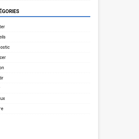
ÉGORIES
ter
ils
ostic
cer
on
ir
r
aux
re