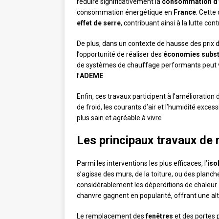
réduire significativement la
consommation d’
consommation énergétique en
France
. Cette
effet de serre
, contribuant ainsi à la lutte cont
De plus, dans un contexte de hausse des prix d
l’opportunité de réaliser des
économies subst
de systèmes de chauffage performants peut v
l’
ADEME
.
Enfin, ces travaux participent à l’amélioration
de froid, les courants d’air et l’humidité exces
plus sain et agréable à vivre.
Les principaux travaux de 
Parmi les interventions les plus efficaces, l’
iso
s’agisse des murs, de la toiture, ou des planc
considérablement les déperditions de chaleur
chanvre gagnent en popularité, offrant une alt
Le remplacement des
fenêtres
et des portes 