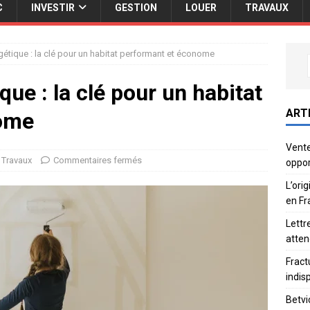
C
INVESTIR
GESTION
LOUER
TRAVAUX
étique : la clé pour un habitat performant et économe
ue : la clé pour un habitat
ART
nome
Vente
Travaux
Commentaires fermés
oppor
L’ori
en Fr
Lettr
atten
Fract
indis
Betvi