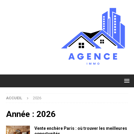
ACCUEIL
2026
Année :
2026
Vente enchère Paris : où trouver les meilleures
opportunités