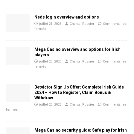
Neds login overview and options
juillet 21, 2026
Chantal Russier
Commentaires
fermés
Mega Casino overview and options for Irish
players
juillet 20, 2026
Chantal Russier
Commentaires
fermés
Betvictor Sign Up Offer: Complete Irish Guide
2024 – How to Register, Claim Bonus &
Withdraw
juillet 20, 2026
Chantal Russier
Commentaires
fermés
Mega Casino security guide: Safe play for Irish