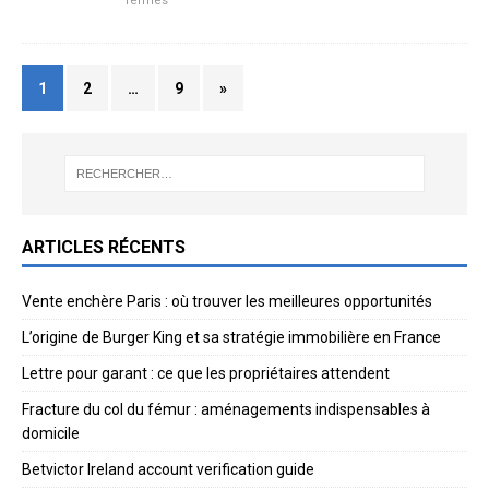
fermés
1
2
…
9
»
ARTICLES RÉCENTS
Vente enchère Paris : où trouver les meilleures opportunités
L’origine de Burger King et sa stratégie immobilière en France
Lettre pour garant : ce que les propriétaires attendent
Fracture du col du fémur : aménagements indispensables à
domicile
Betvictor Ireland account verification guide