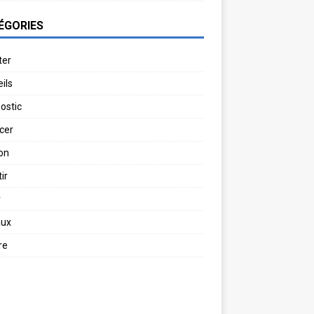
ÉGORIES
ter
ils
ostic
cer
on
ir
r
aux
re