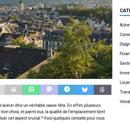
CAT
Ache
Conse
Diagn
Finan
Gesti
Invest
Loue
Trav
Vend
’avérer être un véritable casse-tête. En effet, plusieurs
 bon choix, et parmi eux, la qualité de l’emplacement tient
er cet aspect crucial ? Voici quelques conseils pour vous