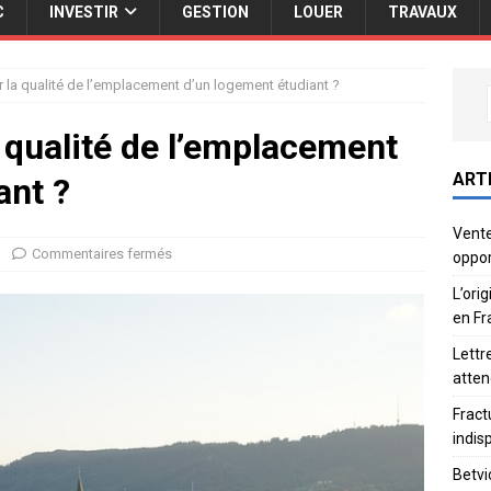
C
INVESTIR
GESTION
LOUER
TRAVAUX
la qualité de l’emplacement d’un logement étudiant ?
qualité de l’emplacement
ART
ant ?
Vente
Commentaires fermés
oppor
L’ori
en Fr
Lettr
atten
Fract
indis
Betvi