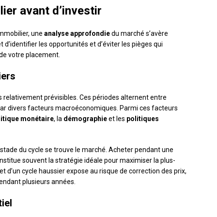
ier avant d’investir
immobilier, une
analyse approfondie
du marché s’avère
d’identifier les opportunités et d’éviter les pièges qui
 de votre placement.
iers
 relativement prévisibles. Ces périodes alternent entre
 par divers facteurs macroéconomiques. Parmi ces facteurs
litique monétaire
, la
démographie
et les
politiques
l stade du cycle se trouve le marché. Acheter pendant une
onstitue souvent la stratégie idéale pour maximiser la plus-
met d’un cycle haussier expose au risque de correction des prix,
 pendant plusieurs années.
iel