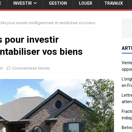
C
INVESTIR
GESTION
LOUER
TRAVAUX
clés pour investir intelligemment et rentabiliser vos biens
s pour investir
ART
ntabiliser vos biens
Vente
ir
Commentaires fermés
oppor
L’ori
en Fr
Lettr
atten
Fract
indis
Betvi