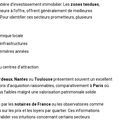
atière d’investissement immobilier. Les
zones tendues
,
eure à l’offre, offrent généralement de meilleures
Pour identifier ces secteurs prometteurs, plusieurs
mique locale
infrastructures
dernières années
u centres d’attraction
rdeaux
,
Nantes
ou
Toulouse
présentent souvent un excellent
ix d’acquisition raisonnables, comparativement à
Paris
où
 faibles malgré une valorisation patrimoniale solide.
 par les
notaires de France
ou les observatoires comme
 sur les prix et les loyers par quartier. Ces informations
valider vos intuitions concernant certains secteurs