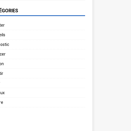
ÉGORIES
ter
ils
ostic
cer
on
ir
r
aux
re