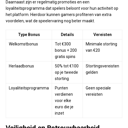
Daarnaast zijn er regelmatig promoties en een
loyaliteitsprogramma dat spelers beloont voor hun activiteit op
het platform. Hierdoor kunnen gamers profiteren van extra
voordelen, wat de speelervaring nog beter maakt.
Type Bonus
Details
Vereisten
Welkomstbonus
Tot €300
Minimale storting
bonus + 200
van €20
gratis spins
Herlaadbonus
50% tot €100
Stortingsvereisten
op je tweede
gelden
storting
Loyaliteitsprogramma
Punten
Geen speciale
verdienen
vereisten
voor elke
euro die je
inzet
Veiligheid en Betrouwbaarheid