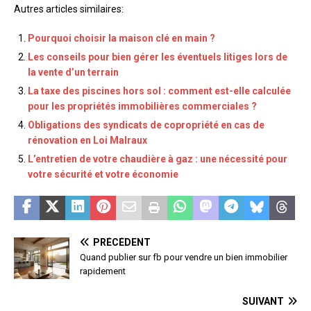
Autres articles similaires:
Pourquoi choisir la maison clé en main ?
Les conseils pour bien gérer les éventuels litiges lors de
la vente d’un terrain
La taxe des piscines hors sol : comment est-elle calculée
pour les propriétés immobilières commerciales ?
Obligations des syndicats de copropriété en cas de
rénovation en Loi Malraux
L’entretien de votre chaudière à gaz : une nécessité pour
votre sécurité et votre économie
PRÉCÉDENT
Quand publier sur fb pour vendre un bien immobilier
rapidement
SUIVANT