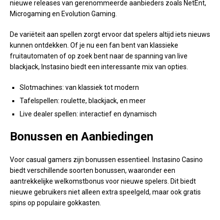
nieuwe releases van gerenommeerde aanbieders zoals NetEnt,
Microgaming en Evolution Gaming.
De variëteit aan spellen zorgt ervoor dat spelers altijd iets nieuws
kunnen ontdekken. Of je nu een fan bent van klassieke
fruitautomaten of op zoek bent naar de spanning van live
blackjack, Instasino biedt een interessante mix van opties.
Slotmachines: van klassiek tot modern
Tafelspellen: roulette, blackjack, en meer
Live dealer spellen: interactief en dynamisch
Bonussen en Aanbiedingen
Voor casual gamers zijn bonussen essentieel. Instasino Casino
biedt verschillende soorten bonussen, waaronder een
aantrekkelijke welkomstbonus voor nieuwe spelers. Dit biedt
nieuwe gebruikers niet alleen extra speelgeld, maar ook gratis
spins op populaire gokkasten.