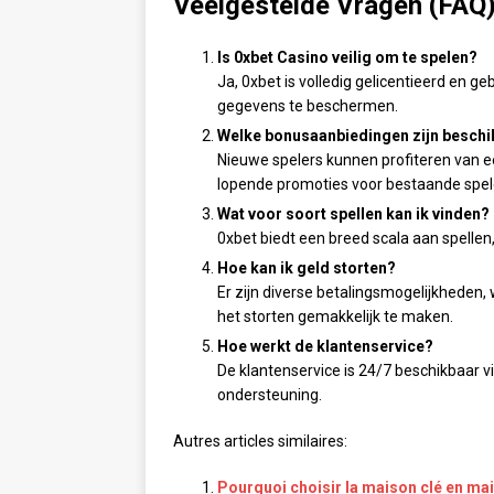
Veelgestelde Vragen (FAQ
Is 0xbet Casino veilig om te spelen?
Ja, 0xbet is volledig gelicentieerd en 
gegevens te beschermen.
Welke bonusaanbiedingen zijn beschi
Nieuwe spelers kunnen profiteren van e
lopende promoties voor bestaande spel
Wat voor soort spellen kan ik vinden?
0xbet biedt een breed scala aan spellen,
Hoe kan ik geld storten?
Er zijn diverse betalingsmogelijkheden,
het storten gemakkelijk te maken.
Hoe werkt de klantenservice?
De klantenservice is 24/7 beschikbaar via
ondersteuning.
Autres articles similaires:
Pourquoi choisir la maison clé en mai