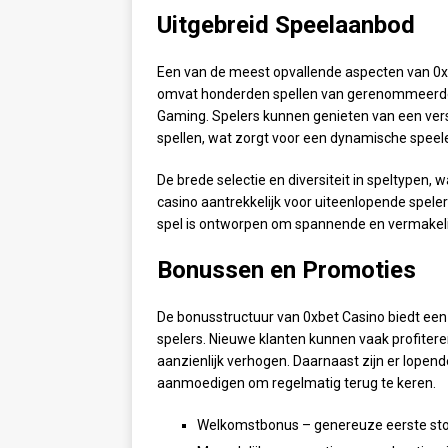
Uitgebreid Speelaanbod
Een van de meest opvallende aspecten van 0xb
omvat honderden spellen van gerenommeerde 
Gaming. Spelers kunnen genieten van een vers
spellen, wat zorgt voor een dynamische speele
De brede selectie en diversiteit in speltypen,
casino aantrekkelijk voor uiteenlopende speler
spel is ontworpen om spannende en vermakeli
Bonussen en Promoties
De bonusstructuur van 0xbet Casino biedt een
spelers. Nieuwe klanten kunnen vaak profiter
aanzienlijk verhogen. Daarnaast zijn er lopend
aanmoedigen om regelmatig terug te keren.
Welkomstbonus – genereuze eerste sto