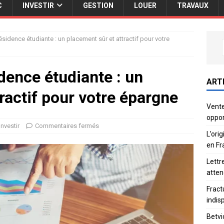
C
INVESTIR
GESTION
LOUER
TRAVAUX
sidence étudiante : un placement sûr et attractif pour votre
dence étudiante : un
ART
ractif pour votre épargne
Vente
oppor
Investir
Commentaires fermés
L’ori
en Fr
Lettr
atten
Fract
indis
Betvi