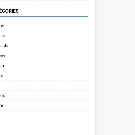
ÉGORIES
ter
ils
ostic
cer
on
ir
r
aux
re