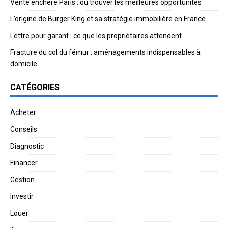
Vente enchère Paris : où trouver les meilleures opportunités
L’origine de Burger King et sa stratégie immobilière en France
Lettre pour garant : ce que les propriétaires attendent
Fracture du col du fémur : aménagements indispensables à
domicile
CATÉGORIES
Acheter
Conseils
Diagnostic
Financer
Gestion
Investir
Louer