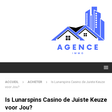
ACCUEIL
ACHETER
Is Lunarspins Casino de Juiste Keuze
voor Jou?
Is Lunarspins Casino de Juiste Keuze
voor Jou?