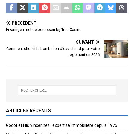
PRÉCÉDENT
Ervaringen met de bonussen bij 1red Casino
SUIVANT
Comment choisir le bon ballon d’eau chaud pour votre
logement en 2026
ARTICLES RÉCENTS
Godot et Fils Vincennes : expertise immobilière depuis 1975