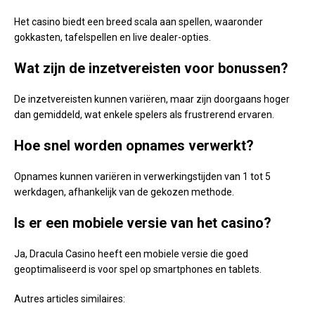
Het casino biedt een breed scala aan spellen, waaronder
gokkasten, tafelspellen en live dealer-opties.
Wat zijn de inzetvereisten voor bonussen?
De inzetvereisten kunnen variëren, maar zijn doorgaans hoger
dan gemiddeld, wat enkele spelers als frustrerend ervaren.
Hoe snel worden opnames verwerkt?
Opnames kunnen variëren in verwerkingstijden van 1 tot 5
werkdagen, afhankelijk van de gekozen methode.
Is er een mobiele versie van het casino?
Ja, Dracula Casino heeft een mobiele versie die goed
geoptimaliseerd is voor spel op smartphones en tablets.
Autres articles similaires: