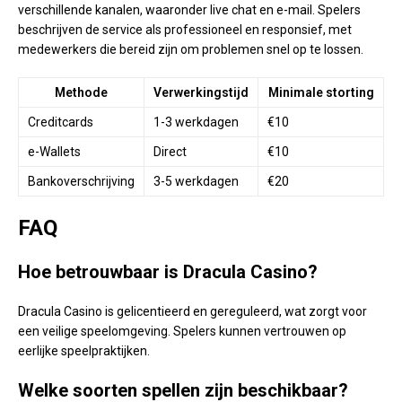
verschillende kanalen, waaronder live chat en e-mail. Spelers
beschrijven de service als professioneel en responsief, met
medewerkers die bereid zijn om problemen snel op te lossen.
Methode
Verwerkingstijd
Minimale storting
Creditcards
1-3 werkdagen
€10
e-Wallets
Direct
€10
Bankoverschrijving
3-5 werkdagen
€20
FAQ
Hoe betrouwbaar is Dracula Casino?
Dracula Casino is gelicentieerd en gereguleerd, wat zorgt voor
een veilige speelomgeving. Spelers kunnen vertrouwen op
eerlijke speelpraktijken.
Welke soorten spellen zijn beschikbaar?