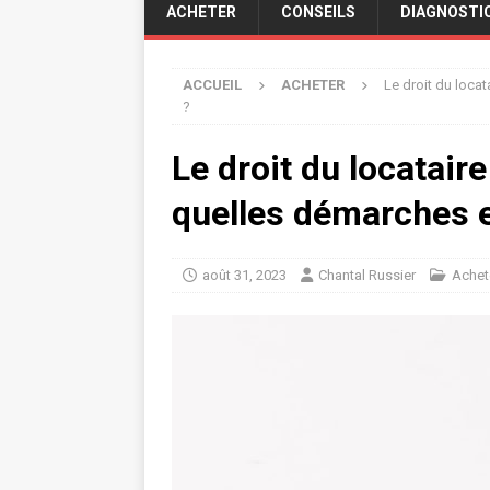
ACHETER
CONSEILS
DIAGNOSTI
ACCUEIL
ACHETER
Le droit du loca
?
Le droit du locatair
quelles démarches e
août 31, 2023
Chantal Russier
Achet