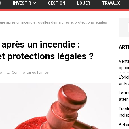
C
INVESTIR
GESTION
LOUER
TRAVAUX
taire après un incendie : quelles démarches et protections légales
e après un incendie :
ART
t protections légales ?
Vente
oppor
er
Commentaires fermés
L’ori
en Fr
Lettr
atten
Fract
indis
Betvi