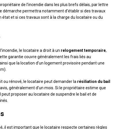
propriétaire de l’incendie dans les plus brefs délais, par lettre
e démarche permettra notamment d’établir si des travaux
état et si ces travaux sont à la charge du locataire ou du
e
incendie, le locataire a droit à un
relogement temporaire
,
ette garantie couvre généralement les frais liés au
si que la location d’un logement provisoire pendant une
um).
it ou rénové, le locataire peut demander la
résiliation du bail
réavis, généralement d’un mois. Si le propriétaire estime que
l peut proposer au locataire de suspendre le bail et de
inés.
es
, il est important que le locataire respecte certaines règles