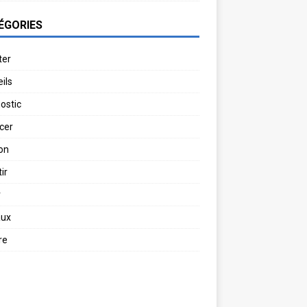
ÉGORIES
ter
ils
ostic
cer
on
ir
r
aux
re