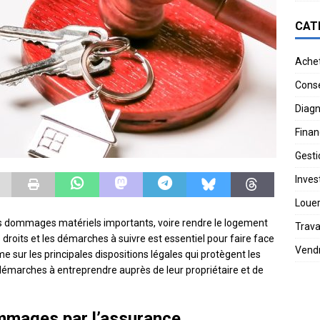
CAT
Ache
Conse
Diagn
Finan
Gesti
Invest
Loue
s dommages matériels importants, voire rendre le logement
Trav
s droits et les démarches à suivre est essentiel pour faire face
Vend
orme sur les principales dispositions légales qui protègent les
s démarches à entreprendre auprès de leur propriétaire et de
mmages par l’assurance