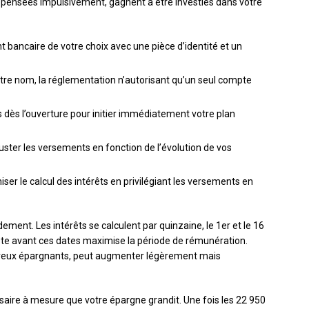
épensées impulsivement, gagnent à être investies dans votre
nt bancaire de votre choix avec une pièce d’identité et un
votre nom, la réglementation n’autorisant qu’un seul compte
dès l’ouverture pour initier immédiatement votre plan
uster les versements en fonction de l’évolution de vos
ser le calcul des intérêts en privilégiant les versements en
ement. Les intérêts se calculent par quinzaine, le 1er et le 16
te avant ces dates maximise la période de rémunération.
breux épargnants, peut augmenter légèrement mais
saire à mesure que votre épargne grandit. Une fois les 22 950