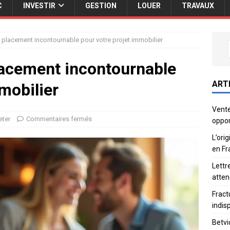
C
INVESTIR
GESTION
LOUER
TRAVAUX
Le placement incontournable pour votre projet immobilier
placement incontournable
ART
mobilier
Vente
eter
Commentaires fermés
oppor
L’ori
en Fr
Lettr
atten
Fract
indis
Betvi