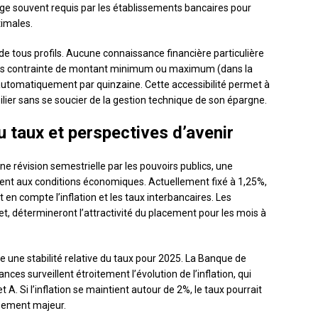
e souvent requis par les établissements bancaires pour
timales.
 de tous profils. Aucune connaissance financière particulière
sans contrainte de montant minimum ou maximum (dans la
nt automatiquement par quinzaine. Cette accessibilité permet à
lier sans se soucier de la gestion technique de son épargne.
u taux et perspectives d’avenir
’une révision semestrielle par les pouvoirs publics, une
ment aux conditions économiques. Actuellement fixé à 1,25%,
 en compte l’inflation et les taux interbancaires. Les
let, détermineront l’attractivité du placement pour les mois à
une stabilité relative du taux pour 2025. La Banque de
nces surveillent étroitement l’évolution de l’inflation, qui
A. Si l’inflation se maintient autour de 2%, le taux pourrait
rsement majeur.