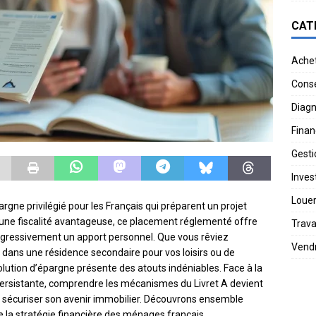
CAT
Ache
Conse
Diagn
Finan
Gesti
Invest
Loue
gne privilégié pour les Français qui préparent un projet
t une fiscalité avantageuse, ce placement réglementé offre
Trav
ogressivement un apport personnel. Que vous rêviez
Vend
ir dans une résidence secondaire pour vos loisirs ou de
ution d’épargne présente des atouts indéniables. Face à la
on persistante, comprendre les mécanismes du Livret A devient
 sécuriser son avenir immobilier. Découvrons ensemble
de la stratégie financière des ménages français.