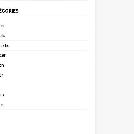
ÉGORIES
ter
ils
ostic
cer
on
ir
r
aux
re