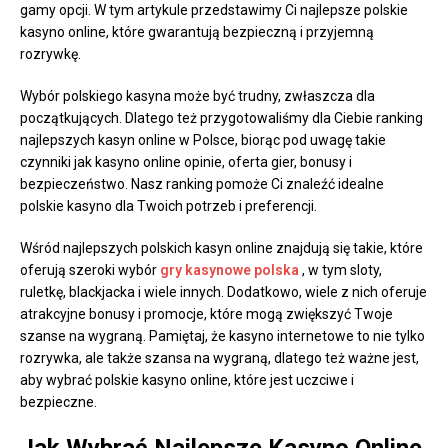
gamy opcji. W tym artykule przedstawimy Ci najlepsze polskie
kasyno online, które gwarantują bezpieczną i przyjemną
rozrywkę.
Wybór polskiego kasyna może być trudny, zwłaszcza dla
początkujących. Dlatego też przygotowaliśmy dla Ciebie ranking
najlepszych kasyn online w Polsce, biorąc pod uwagę takie
czynniki jak kasyno online opinie, oferta gier, bonusy i
bezpieczeństwo. Nasz ranking pomoże Ci znaleźć idealne
polskie kasyno dla Twoich potrzeb i preferencji.
Wśród najlepszych polskich kasyn online znajdują się takie, które
oferują szeroki wybór
gry kasynowe polska
, w tym sloty,
ruletkę, blackjacka i wiele innych. Dodatkowo, wiele z nich oferuje
atrakcyjne bonusy i promocje, które mogą zwiększyć Twoje
szanse na wygraną. Pamiętaj, że kasyno internetowe to nie tylko
rozrywka, ale także szansa na wygraną, dlatego też ważne jest,
aby wybrać polskie kasyno online, które jest uczciwe i
bezpieczne.
Jak Wybrać Najlepsze Kasyno Online