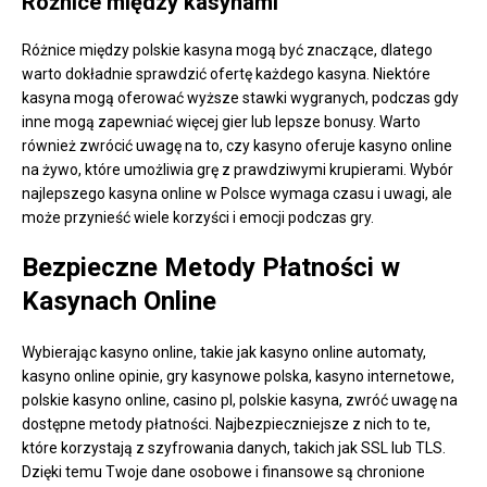
Różnice między kasynami
Różnice między polskie kasyna mogą być znaczące, dlatego
warto dokładnie sprawdzić ofertę każdego kasyna. Niektóre
kasyna mogą oferować wyższe stawki wygranych, podczas gdy
inne mogą zapewniać więcej gier lub lepsze bonusy. Warto
również zwrócić uwagę na to, czy kasyno oferuje kasyno online
na żywo, które umożliwia grę z prawdziwymi krupierami. Wybór
najlepszego kasyna online w Polsce wymaga czasu i uwagi, ale
może przynieść wiele korzyści i emocji podczas gry.
Bezpieczne Metody Płatności w
Kasynach Online
Wybierając kasyno online, takie jak kasyno online automaty,
kasyno online opinie, gry kasynowe polska, kasyno internetowe,
polskie kasyno online, casino pl, polskie kasyna, zwróć uwagę na
dostępne metody płatności. Najbezpieczniejsze z nich to te,
które korzystają z szyfrowania danych, takich jak SSL lub TLS.
Dzięki temu Twoje dane osobowe i finansowe są chronione