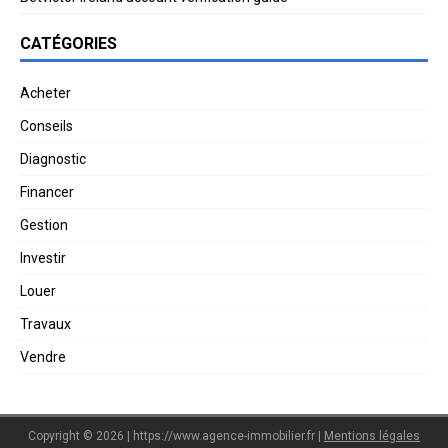
CATÉGORIES
Acheter
Conseils
Diagnostic
Financer
Gestion
Investir
Louer
Travaux
Vendre
Copyright © 2026 | https://www.agence-immobilier.fr
|
Mentions légales