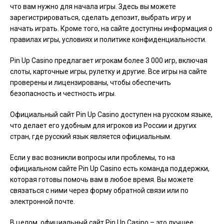
что вам нужно для начала игры. Здесь вы можете
зарегистрироваться, сделать депозит, выбрать игру и
начать играть. Кроме того, на сайте доступны информация о
правилах игры, условиях и политике конфиденциальности.
Pin Up Casino предлагает игрокам более 3 000 игр, включая
слоты, карточные игры, рулетку и другие. Все игры на сайте
проверены и лицензированы, чтобы обеспечить
безопасность и честность игры.
Официальный сайт Pin Up Casino доступен на русском языке,
что делает его удобным для игроков из России и других
стран, где русский язык является официальным.
Если у вас возникли вопросы или проблемы, то на
официальном сайте Pin Up Casino есть команда поддержки,
которая готовы помочь вам в любое время. Вы можете
связаться с ними через форму обратной связи или по
электронной почте.
В целом, официальный сайт Pin Up Casino – это лучшее