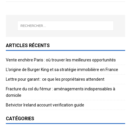
ARTICLES RÉCENTS
Vente enchère Paris : où trouver les meilleures opportunités
L’origine de Burger King et sa stratégie immobilière en France
Lettre pour garant : ce que les propriétaires attendent
Fracture du col du fémur : aménagements indispensables à
domicile
Betvictor Ireland account verification guide
CATÉGORIES