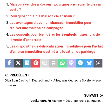
Maison à vendre à Rocourt, pourquoi privilégier le clé sur
porte ?
Pourquoi choisir la maison clé en main ?
Les avantages d’avoir un chasseur immobilier pour
trouver une maison de campagne
Les conseils pour bien gérer les éventuels litiges lors de
la vente d’un terrain
Les dispositifs de défiscalisation immobilière pour l’achat
d’un bien immobilier destiné à la location de parkings
PRÉCÉDENT
Diva Spin Casino in Deutschland – Alles, was deutsche Spieler wissen
müssen
SUIVANT
Vodka онлайн казино – безопасность и лицензия