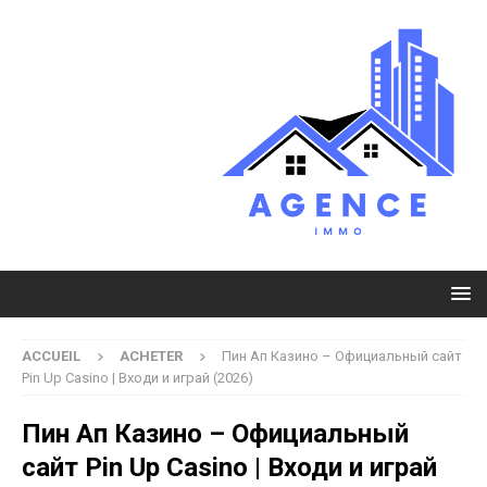
ACCUEIL
ACHETER
Пин Ап Казино – Официальный сайт
Pin Up Casino | Входи и играй (2026)
Пин Ап Казино – Официальный
сайт Pin Up Casino | Входи и играй