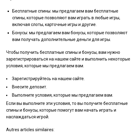
Бесплатные спины: мы предлагаем вам бесплатные
спины, которые позволяют вам играть в любые игры,
включая слоты, карточные игры и другие.
Бонусы: мы предлагаем вам бонусы, которые позволяют
вам получать дополнительные деньги для игры.
Чтобы получить бесплатные спины и бонусы, вам нужно
зарегистрироваться на нашем сайте и выполнить некоторые
условия, которые мы предлагаем вам.
Зарегистрируйтесь на нашем сайте.
Внесите депозит.
Выполните условия, которые мы предлагаем вам.
Если вы выполните эти условия, то вы получите бесплатные
спины и бонусы, которые помогут вам начать играть и
наслаждаться игрой.
Autres articles similaires: