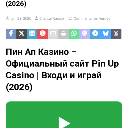
(2026)
juin 28, 2026
Chantal Russier
Commentaires fermés
Пин Ап Казино –
Официальный сайт Pin Up
Casino | Входи и играй
(2026)
▶️