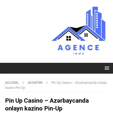
ACCUEIL
ACHETER
Pin Up Casino – Azərbaycanda onlayn
kazino Pin-Up
Pin Up Casino – Azərbaycanda
onlayn kazino Pin-Up