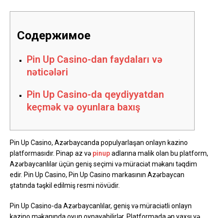
Содержимое
Pin Up Casino-dan faydaları və
nəticələri
Pin Up Casino-da qeydiyyatdan
keçmək və oyunlara baxış
Pin Up Casino, Azərbaycanda populyarlaşan onlayn kazino
platformasıdır. Pinap az və
pinup
adlarına malik olan bu platform,
Azərbaycanlılar üçün geniş seçimi və müraciət məkanı təqdim
edir. Pin Up Casino, Pin Up Casino markasının Azərbaycan
ştatında təşkil edilmiş resmi növüdir.
Pin Up Casino-da Azərbaycanlılar, geniş və müraciətli onlayn
kazino məkanında oyun oynayabilirlər. Platformada ən yaxşı və