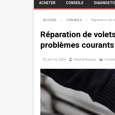
ACHETER
CONSEILS
DIAGNOSTI
ACCUEIL
CONSEILS
Réparation de v
Réparation de volets
problèmes courants 
juin 23, 2026
Chantal Russier
Consei