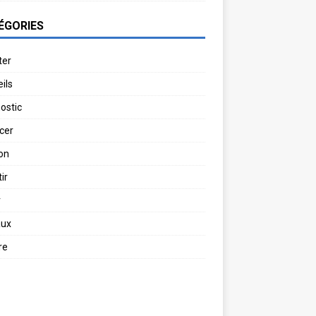
ÉGORIES
ter
ils
ostic
cer
on
ir
r
aux
re