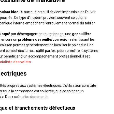
possibilité de manœuvre
roulant bloqué
, surtout lorsqu’il devient impossible de l’ouvrir
e journée. Ce type d’incident provient souvent soit d’une
canique interne empêchant l’enroulement normal du tablier.
bloqué
par désengagement ou grippage, une
genouillère
ou encore un
problème de rouille/corrosion
ralentissant les
 caisson permet généralement de localiser le point dur. Une
ment correct des lames, suffit parfois pour remettre le système
ur bénéficier d’un accompagnement professionnel, il est
ialiste des volets
.
ectriques
ultés propres aux systèmes électriques. L’utilisateur constate
orsque la commande est sollicitée, que ce soit par un
de
. Deux scénarios dominent :
ique et branchements défectueux