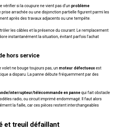
e vérifier si la coupure ne vient pas d’un
problème
ne prise arrachée ou une disjonction partielle figurent parmi les
ment après des travaux adjacents ou une tempête.
trôler les câbles et la présence du courant. Le remplacement
iore instantanément la situation, évitant parfois l’achat
e hors service
le volet ne bouge toujours pas, un
moteur défectueux
est
ristique a disparu. La panne débute fréquemment par des
de/interrupteur/télécommande en panne
qui fait obstacle
modèles radio, ou circuit imprimé endommagé. Il faut alors
ment la faille, car ces pièces restent interchangeables
et treuil défaillant