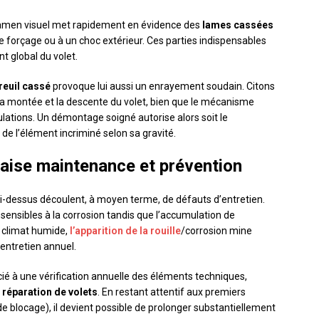
examen visuel met rapidement en évidence des
lames cassées
de forçage ou à un choc extérieur. Ces parties indispensables
t global du volet.
reuil cassé
provoque lui aussi un enrayement soudain. Citons
la montée et la descente du volet, bien que le mécanisme
ations. Un démontage soigné autorise alors soit le
de l’élément incriminé selon sa gravité.
ise maintenance et prévention
-dessus découlent, à moyen terme, de défauts d’entretien.
sensibles à la corrosion tandis que l’accumulation de
 climat humide,
l’apparition de la rouille
/corrosion mine
entretien annuel.
é à une vérification annuelle des éléments techniques,
a
réparation de volets
. En restant attentif aux premiers
e blocage), il devient possible de prolonger substantiellement