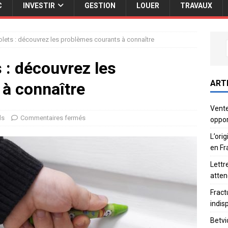
C
INVESTIR
GESTION
LOUER
TRAVAUX
olets : découvrez les problèmes courants à connaître
 : découvrez les
ART
à connaître
Vente
ls
Commentaires fermés
oppor
L’ori
en Fr
Lettr
atten
Fract
indis
Betvi