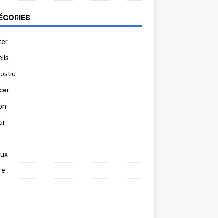
ÉGORIES
ter
ils
ostic
cer
on
ir
r
aux
re