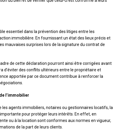
ion du bien et de vérifier que celui-ci est conforme à leurs
e essentiel dans la prévention des litiges entre les
ction immobilière. En fournissant un état des lieux précis et
les mauvaises surprises lors de la signature du contrat de
dre de cette déclaration pourront ainsi être corrigées avant
a d’éviter des conflits ultérieurs entre le propriétaire et
parence apportée par ce document contribue à renforcer la
 négociations.
de l’immobilier
e les agents immobiliers, notaires ou gestionnaires locatifs, la
mportante pour protéger leurs intérêts. En effet, en
 vente ou à la location sont conformes aux normes en vigueur,
amations de la part de leurs clients.