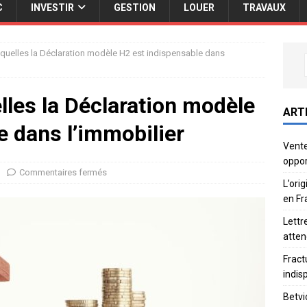
C
INVESTIR
GESTION
LOUER
TRAVAUX
quelles la Déclaration modèle H2 est indispensable dans
lles la Déclaration modèle
ART
e dans l’immobilier
Vente
oppor
Commentaires fermés
L’ori
en Fr
Lettr
atten
Fract
indis
Betvi