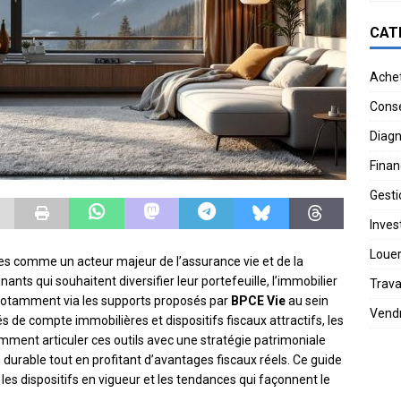
CAT
Ache
Conse
Diagn
Finan
Gesti
Invest
Loue
es comme un acteur majeur de l’assurance vie et de la
ants qui souhaitent diversifier leur portefeuille, l’immobilier
Trav
 notamment via les supports proposés par
BPCE Vie
au sein
Vend
tés de compte immobilières et dispositifs fiscaux attractifs, les
ment articuler ces outils avec une stratégie patrimoniale
durable tout en profitant d’avantages fiscaux réels. Ce guide
n, les dispositifs en vigueur et les tendances qui façonnent le