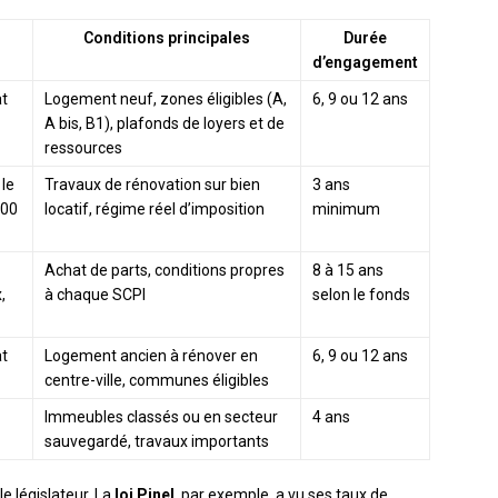
Conditions principales
Durée
d’engagement
at
Logement neuf, zones éligibles (A,
6, 9 ou 12 ans
A bis, B1), plafonds de loyers et de
ressources
 le
Travaux de rénovation sur bien
3 ans
700
locatif, régime réel d’imposition
minimum
Achat de parts, conditions propres
8 à 15 ans
,
à chaque SCPI
selon le fonds
at
Logement ancien à rénover en
6, 9 ou 12 ans
centre-ville, communes éligibles
Immeubles classés ou en secteur
4 ans
sauvegardé, travaux importants
e législateur. La
loi Pinel
, par exemple, a vu ses taux de