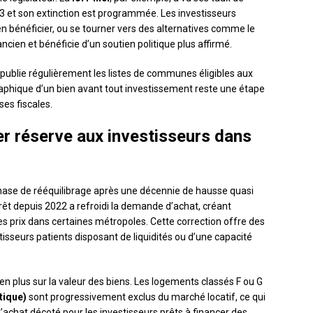
3 et son extinction est programmée. Les investisseurs
en bénéficier, ou se tourner vers des alternatives comme le
 ancien et bénéficie d’un soutien politique plus affirmé.
publie régulièrement les listes de communes éligibles aux
éographique d’un bien avant tout investissement reste une étape
ses fiscales.
er réserve aux investisseurs dans
hase de rééquilibrage après une décennie de hausse quasi
rêt depuis 2022 a refroidi la demande d’achat, créant
s prix dans certaines métropoles. Cette correction offre des
tisseurs patients disposant de liquidités ou d’une capacité
en plus sur la valeur des biens. Les logements classés F ou G
tique)
sont progressivement exclus du marché locatif, ce qui
d’achat décoté pour les investisseurs prêts à financer des