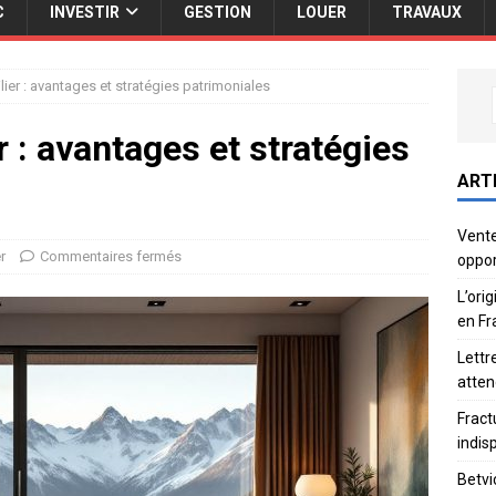
C
INVESTIR
GESTION
LOUER
TRAVAUX
ier : avantages et stratégies patrimoniales
 : avantages et stratégies
ART
Vente
r
Commentaires fermés
oppor
L’ori
en Fr
Lettr
atten
Fract
indis
Betvi