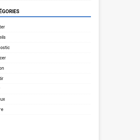
ÉGORIES
ter
ils
ostic
cer
on
ir
r
aux
re