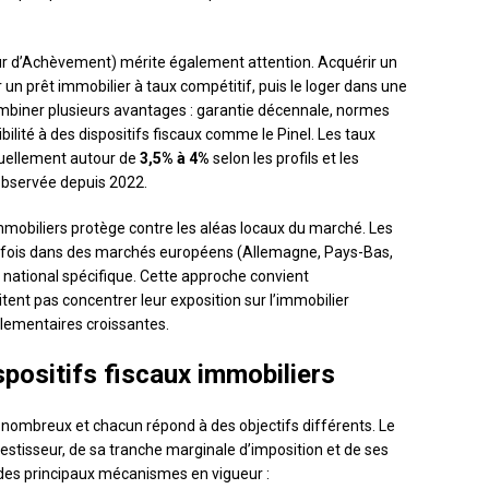
tur d’Achèvement) mérite également attention. Acquérir un
 un prêt immobilier à taux compétitif, puis le loger dans une
mbiner plusieurs avantages : garantie décennale, normes
bilité à des dispositifs fiscaux comme le Pinel. Les taux
ctuellement autour de
3,5% à 4%
selon les profils et les
 observée depuis 2022.
mmobiliers protège contre les aléas locaux du marché. Les
arfois dans des marchés européens (Allemagne, Pays-Bas,
é national spécifique. Cette approche convient
ent pas concentrer leur exposition sur l’immobilier
glementaires croissantes.
positifs fiscaux immobiliers
t nombreux et chacun répond à des objectifs différents. Le
nvestisseur, de sa tranche marginale d’imposition et de ses
 des principaux mécanismes en vigueur :