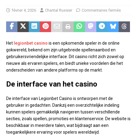
février 4, 2026
Chantal Russier
Commentaires fermés
Het
legionbet casino
is een opkomende speler in de online
gokwereld, bekend om zijn uitgebreide spellenaanbod en
gebruikersvriendelijke interface. Dit casino richt zich zowel op
nieuwe als ervaren spelers, en biedt unieke voordelen die het
onderscheiden van andere platforms op de markt.
De interface van het casino
De interface van Legionbet Casino is ontworpen met de
gebruiker in gedachten. Dankzij een overzichtelijke indeling
kunnen spelers gemakkelijk navigeren tussen verschillende
secties, zoals spellen, promoties en klantenservice. De website is
beschikbaar in meerdere talen, wat bijdraagt aan een
toegankelijkere ervaring voor spelers wereldwijd.