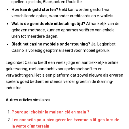
spellen zijn slots, Blackjack en Roulette.
Hoe kan ik geld storten?
Geld kan worden gestort via
verschillende opties, waaronder creditcards en e-wallets.
Wat is de gemiddelde uitbetalingstijd?
Afhankelijk van de
gekozen methode, kunnen opnames variëren van enkele
uren tot meerdere dagen.
Biedt het casino mobiele ondersteuning?
Ja, Legionbet
Casino is volledig geoptimaliseerd voor mobiel gebruik.
Legionbet Casino biedt een veelzijdige en aantrekkelijke online
gokervaring, met aandacht voor spelersbehoeften en -
verwachtingen. Het is een platform dat zowel nieuwe als ervaren
spelers goed bedient en steeds verder groeit in de iGaming-
industrie.
Autres articles similaires:
Pourquoi choisir la maison clé en main ?
Les conseils pour bien gérer les éventuels litiges lors de
la vente d’un terrain