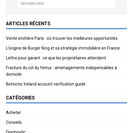
ARTICLES RÉCENTS
Vente enchère Paris : où trouver les meilleures opportunités
L’origine de Burger King et sa stratégie immobilière en France
Lettre pour garant : ce que les propriétaires attendent
Fracture du col du fémur : aménagements indispensables à
domicile
Betvictor Ireland account verification guide
CATÉGORIES
Acheter
Conseils
Diagnostic