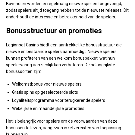
Bovendien worden er regelmatig nieuwe spellen toegevoegd,
zodat spelers altijd toegang hebben tot de nieuwste releases. Dit
onderhoudt de interesse en betrokkenheid van de spelers.
Bonusstructuur en promoties
Legionbet Casino biedt een aantrekkelijke bonusstructuur die
nieuwe en bestaande spelers aanmoedigt. Nieuwe spelers
kunnen profiteren van een welkom bonuspakket, wat hun
speelervaring aanzienlijk kan verbeteren. De belangrijkste
bonussoorten zijn:
Welkomstbonus voor nieuwe spelers
Gratis spins op geselecteerde slots
Loyaliteitsprogramma voor terugkerende spelers
Wekelijkse en maandelijkse promoties
Het is belangrijk voor spelers om de voorwaarden van deze
bonussen te lezen, aangezien inzetvereisten van toepassing
kunnen zijn.