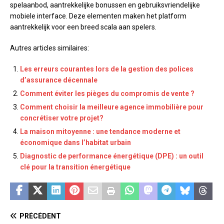
spelaanbod, aantrekkelijke bonussen en gebruiksvriendelijke
mobiele interface. Deze elementen maken het platform
aantrekkelijk voor een breed scala aan spelers.
Autres articles similaires:
Les erreurs courantes lors de la gestion des polices
d’assurance décennale
Comment éviter les pièges du compromis de vente ?
Comment choisir la meilleure agence immobilière pour
concrétiser votre projet?
La maison mitoyenne : une tendance moderne et
économique dans l’habitat urbain
Diagnostic de performance énergétique (DPE) : un outil
clé pour la transition énergétique
PRÉCÉDENT