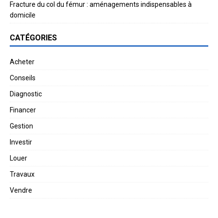
Fracture du col du fémur : aménagements indispensables à
domicile
CATÉGORIES
Acheter
Conseils
Diagnostic
Financer
Gestion
Investir
Louer
Travaux
Vendre