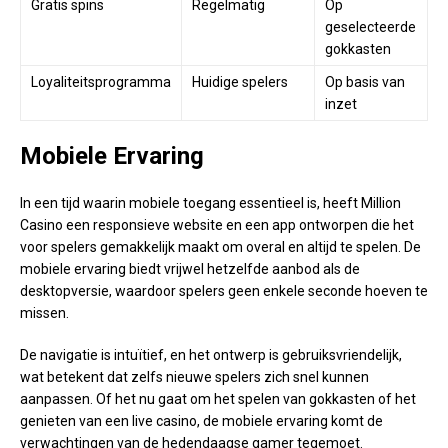
Gratis spins
Regelmatig
Op
geselecteerde
gokkasten
Loyaliteitsprogramma
Huidige spelers
Op basis van
inzet
Mobiele Ervaring
In een tijd waarin mobiele toegang essentieel is, heeft Million
Casino een responsieve website en een app ontworpen die het
voor spelers gemakkelijk maakt om overal en altijd te spelen. De
mobiele ervaring biedt vrijwel hetzelfde aanbod als de
desktopversie, waardoor spelers geen enkele seconde hoeven te
missen.
De navigatie is intuïtief, en het ontwerp is gebruiksvriendelijk,
wat betekent dat zelfs nieuwe spelers zich snel kunnen
aanpassen. Of het nu gaat om het spelen van gokkasten of het
genieten van een live casino, de mobiele ervaring komt de
verwachtingen van de hedendaagse gamer tegemoet.