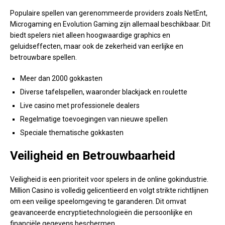
Populaire spellen van gerenommeerde providers zoals NetEnt,
Microgaming en Evolution Gaming zijn allemaal beschikbaar. Dit
biedt spelers niet alleen hoogwaardige graphics en
geluidseffecten, maar ook de zekerheid van eerlijke en
betrouwbare spellen.
Meer dan 2000 gokkasten
Diverse tafelspellen, waaronder blackjack en roulette
Live casino met professionele dealers
Regelmatige toevoegingen van nieuwe spellen
Speciale thematische gokkasten
Veiligheid en Betrouwbaarheid
Veiligheid is een prioriteit voor spelers in de online gokindustrie.
Million Casino is volledig gelicentieerd en volgt strikte richtlijnen
om een veilige speelomgeving te garanderen. Dit omvat
geavanceerde encryptietechnologieën die persoonlijke en
financiële gegevens beschermen.