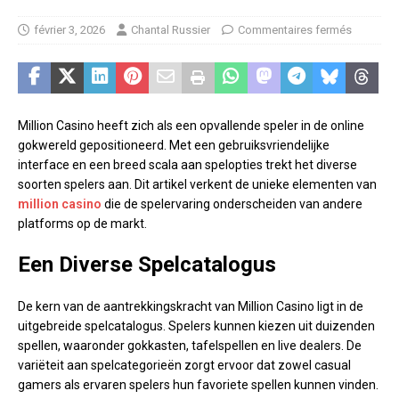
février 3, 2026
Chantal Russier
Commentaires fermés
Million Casino heeft zich als een opvallende speler in de online
gokwereld gepositioneerd. Met een gebruiksvriendelijke
interface en een breed scala aan spelopties trekt het diverse
soorten spelers aan. Dit artikel verkent de unieke elementen van
million casino
die de spelervaring onderscheiden van andere
platforms op de markt.
Een Diverse Spelcatalogus
De kern van de aantrekkingskracht van Million Casino ligt in de
uitgebreide spelcatalogus. Spelers kunnen kiezen uit duizenden
spellen, waaronder gokkasten, tafelspellen en live dealers. De
variëteit aan spelcategorieën zorgt ervoor dat zowel casual
gamers als ervaren spelers hun favoriete spellen kunnen vinden.