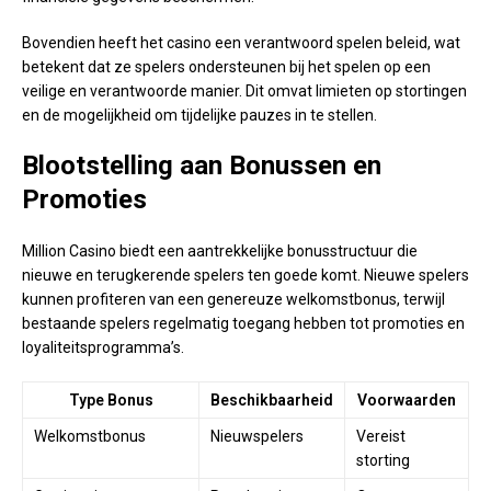
Bovendien heeft het casino een verantwoord spelen beleid, wat
betekent dat ze spelers ondersteunen bij het spelen op een
veilige en verantwoorde manier. Dit omvat limieten op stortingen
en de mogelijkheid om tijdelijke pauzes in te stellen.
Blootstelling aan Bonussen en
Promoties
Million Casino biedt een aantrekkelijke bonusstructuur die
nieuwe en terugkerende spelers ten goede komt. Nieuwe spelers
kunnen profiteren van een genereuze welkomstbonus, terwijl
bestaande spelers regelmatig toegang hebben tot promoties en
loyaliteitsprogramma’s.
Type Bonus
Beschikbaarheid
Voorwaarden
Welkomstbonus
Nieuwspelers
Vereist
storting