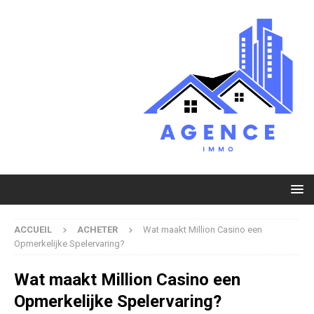
ACCUEIL
ACHETER
Wat maakt Million Casino een
Opmerkelijke Spelervaring?
Wat maakt Million Casino een
Opmerkelijke Spelervaring?