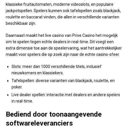
klassieke fruitautomaten, moderne videoslots, en populaire
jackpotspellen. Spelers kunnen ook tafelspellen zoals blackjack,
roulette en baccarat vinden, die allen in verschillende varianten
beschikbaar zijn.
Daarnaast maakt het live casino van Prive Casino het mogelijk
om te spelen tegen echte dealers in real-time. Dit voegt een
extra dimensie toe aan de speelervaring, wat het aantrekkelijker
maakt voor spelers die op zoek zijn naar de echte casino-sfeer.
Slots: meer dan 1000 verschillende titels, inclusief
nieuwkomers en klassiekers.
Tafelspellen: diverse varianten van blackjack, roulette, en
poker.
Live dealer spellen: interactie met dealers en andere spelers
in real-time.
Bediend door toonaangevende
softwareleveranciers