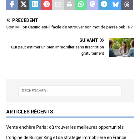
PRÉCÉDENT
Spin Million Casino est-il facile de retrouver son mot de passe oublié ?
SUIVANT
Qui peut estimer un bien immobilier sans inscription
gratuitement
ARTICLES RÉCENTS
Vente enchère Paris : où trouver les meilleures opportunités
L’origine de Burger King et sa stratégie immobilière en France