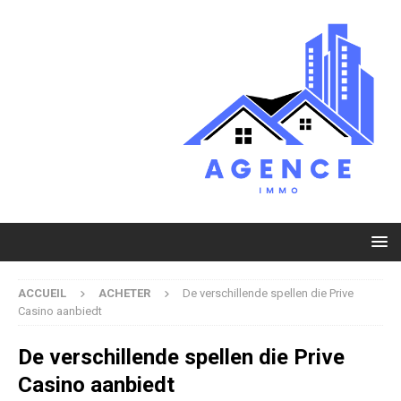
ACCUEIL
ACHETER
De verschillende spellen die Prive
Casino aanbiedt
De verschillende spellen die Prive
Casino aanbiedt