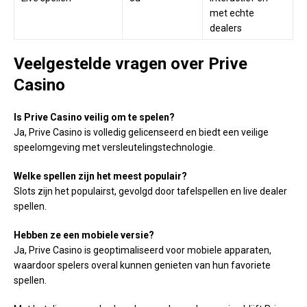
met echte
dealers
Veelgestelde vragen over Prive
Casino
Is Prive Casino veilig om te spelen?
Ja, Prive Casino is volledig gelicenseerd en biedt een veilige
speelomgeving met versleutelingstechnologie.
Welke spellen zijn het meest populair?
Slots zijn het populairst, gevolgd door tafelspellen en live dealer
spellen.
Hebben ze een mobiele versie?
Ja, Prive Casino is geoptimaliseerd voor mobiele apparaten,
waardoor spelers overal kunnen genieten van hun favoriete
spellen.