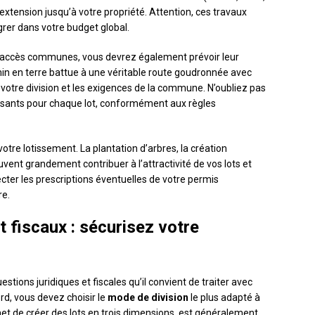
xtension jusqu’à votre propriété. Attention, ces travaux
grer dans votre budget global.
s d’accès communes, vous devrez également prévoir leur
n en terre battue à une véritable route goudronnée avec
de votre division et les exigences de la commune. N’oubliez pas
isants pour chaque lot, conformément aux règles
otre lotissement. La plantation d’arbres, la création
euvent grandement contribuer à l’attractivité de vos lots et
pecter les prescriptions éventuelles de votre permis
re.
t fiscaux : sécurisez votre
tions juridiques et fiscales qu’il convient de traiter avec
rd, vous devez choisir le
mode de division
le plus adapté à
rmet de créer des lots en trois dimensions, est généralement