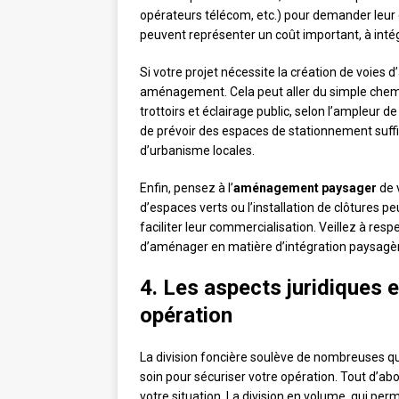
opérateurs télécom, etc.) pour demander leur e
peuvent représenter un coût important, à inté
Si votre projet nécessite la création de voie
aménagement. Cela peut aller du simple chemi
trottoirs et éclairage public, selon l’ampleur 
de prévoir des espaces de stationnement suff
d’urbanisme locales.
Enfin, pensez à l’
aménagement paysager
de v
d’espaces verts ou l’installation de clôtures p
faciliter leur commercialisation. Veillez à res
d’aménager en matière d’intégration paysagè
4. Les aspects juridiques e
opération
La division foncière soulève de nombreuses ques
soin pour sécuriser votre opération. Tout d’abo
votre situation. La division en volume, qui pe