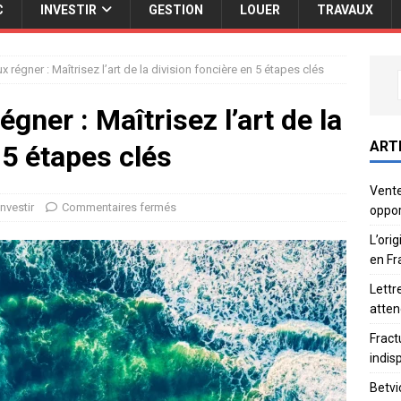
C
INVESTIR
GESTION
LOUER
TRAVAUX
x régner : Maîtrisez l’art de la division foncière en 5 étapes clés
gner : Maîtrisez l’art de la
ART
 5 étapes clés
Vente
Investir
Commentaires fermés
oppor
L’ori
en Fr
Lettr
atten
Fract
indis
Betvi