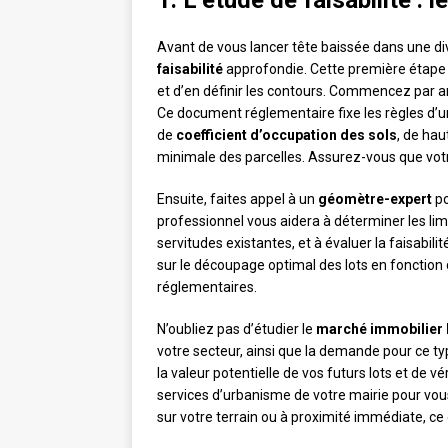
1. L’étude de faisabilité :
Avant de vous lancer tête baissée dans une divi
faisabilité
approfondie. Cette première étape cr
et d’en définir les contours. Commencez par a
Ce document réglementaire fixe les règles d’
de
coefficient d’occupation des sols
, de ha
minimale des parcelles. Assurez-vous que votre
Ensuite, faites appel à un
géomètre-expert
po
professionnel vous aidera à déterminer les limi
servitudes existantes, et à évaluer la faisabili
sur le découpage optimal des lots en fonction d
réglementaires.
N’oubliez pas d’étudier le
marché immobilier 
votre secteur, ainsi que la demande pour ce t
la valeur potentielle de vos futurs lots et de vér
services d’urbanisme de votre mairie pour vo
sur votre terrain ou à proximité immédiate, ce