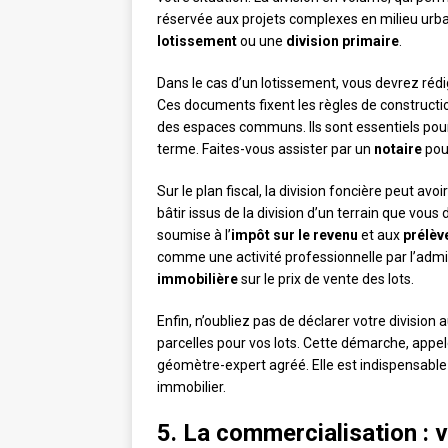
réservée aux projets complexes en milieu urbai
lotissement
ou une
division primaire
.
Dans le cas d’un lotissement, vous devrez réd
Ces documents fixent les règles de construction
des espaces communs. Ils sont essentiels pour g
terme. Faites-vous assister par un
notaire
pour
Sur le plan fiscal, la division foncière peut av
bâtir issus de la division d’un terrain que vou
soumise à l’
impôt sur le revenu
et aux
prélèv
comme une activité professionnelle par l’admini
immobilière
sur le prix de vente des lots.
Enfin, n’oubliez pas de déclarer votre division 
parcelles pour vos lots. Cette démarche, appe
géomètre-expert agréé. Elle est indispensable p
immobilier.
5. La commercialisation : 