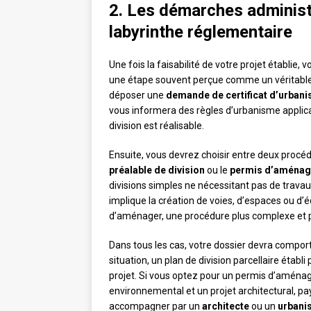
2. Les démarches administr
labyrinthe réglementaire
Une fois la faisabilité de votre projet établie
une étape souvent perçue comme un véritable 
déposer une
demande de certificat d’urban
vous informera des règles d’urbanisme applicab
division est réalisable.
Ensuite, vous devrez choisir entre deux procédur
préalable de division
ou le
permis d’aménag
divisions simples ne nécessitant pas de trava
implique la création de voies, d’espaces ou
d’aménager, une procédure plus complexe et p
Dans tous les cas, votre dossier devra comport
situation, un plan de division parcellaire étab
projet. Si vous optez pour un permis d’aména
environnemental et un projet architectural, p
accompagner par un
architecte
ou un
urbani