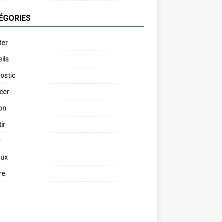
ÉGORIES
ter
ils
ostic
cer
on
ir
r
aux
re