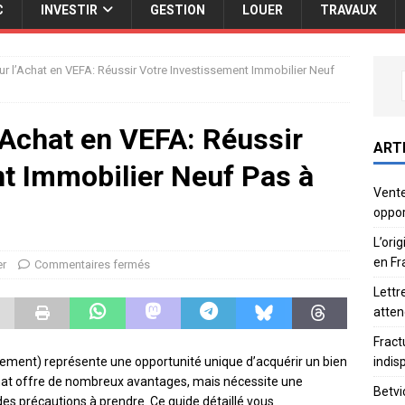
C
INVESTIR
GESTION
LOUER
TRAVAUX
r l’Achat en VEFA: Réussir Votre Investissement Immobilier Neuf
’Achat en VEFA: Réussir
ART
t Immobilier Neuf Pas à
Vente
oppor
L’ori
en Fr
er
Commentaires fermés
Lettr
atten
Fract
indis
vement) représente une opportunité unique d’acquérir un bien
hat offre de nombreux avantages, mais nécessite une
Betvi
s précautions à prendre. Ce guide détaillé vous