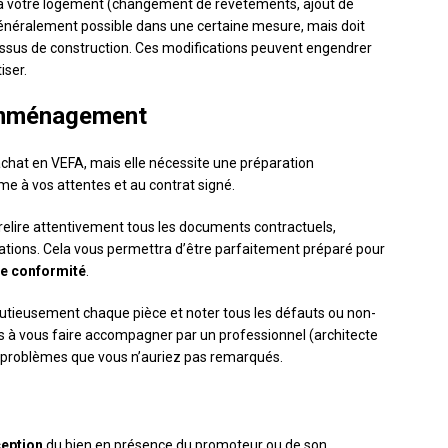
 à votre logement (changement de revêtements, ajout de
 généralement possible dans une certaine mesure, mais doit
ssus de construction. Ces modifications peuvent engendrer
iser.
l’emménagement
e achat en VEFA, mais elle nécessite une préparation
me à vos attentes et au contrat signé.
 relire attentivement tous les documents contractuels,
tations. Cela vous permettra d’être parfaitement préparé pour
de conformité
.
inutieusement chaque pièce et noter tous les défauts ou non-
s à vous faire accompagner par un professionnel (architecte
s problèmes que vous n’auriez pas remarqués.
ception
du bien en présence du promoteur ou de son