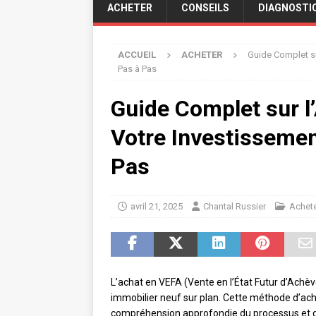
ACHETER
CONSEILS
DIAGNOSTI
ACCUEIL
ACHETER
Guide Complet su
Pas à Pas
Guide Complet sur l
Votre Investissemen
Pas
avril 21, 2025
Chantal Russier
Achet
L’achat en VEFA (Vente en l’État Futur d’Achè
immobilier neuf sur plan. Cette méthode d’ac
compréhension approfondie du processus et de