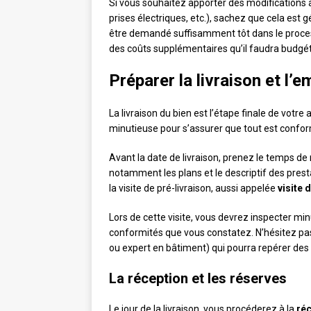
Si vous souhaitez apporter des modifications
prises électriques, etc.), sachez que cela est
être demandé suffisamment tôt dans le proce
des coûts supplémentaires qu’il faudra budgét
Préparer la livraison et 
La livraison du bien est l’étape finale de votr
minutieuse pour s’assurer que tout est confor
Avant la date de livraison, prenez le temps de
notamment les plans et le descriptif des pres
la visite de pré-livraison, aussi appelée
visite 
Lors de cette visite, vous devrez inspecter m
conformités que vous constatez. N’hésitez pa
ou expert en bâtiment) qui pourra repérer de
La réception et les réserves
Le jour de la livraison, vous procéderez à la
ré