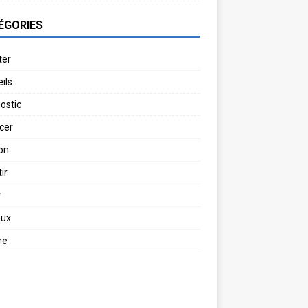
ÉGORIES
ter
ils
ostic
cer
on
ir
r
aux
re