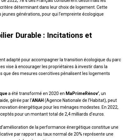
y
de 2022, 78% des Français considèrent désormais les
tère déterminant dans leur choix de logement. Cette
 jeunes générations, pour qui l’empreinte écologique
lier Durable : Incitations et
ent adapté pour accompagner la transition écologique du parc
es vise à encourager les propriétaires à investir dans la
is que des mesures coercitives pénalisent les logements
ique
a été transformé en 2020 en
MaPrimeRénov’
, un
aide, gérée par l’
ANAH
(Agence Nationale de l’Habitat), peut
rénovation énergétique pour les ménages modestes. En 2022,
cceptés pour un montant total de 2,4 milliards d’euros.
 d’amélioration de la performance énergétique constitue une
ificative par rapport au taux normal de 20% représente une