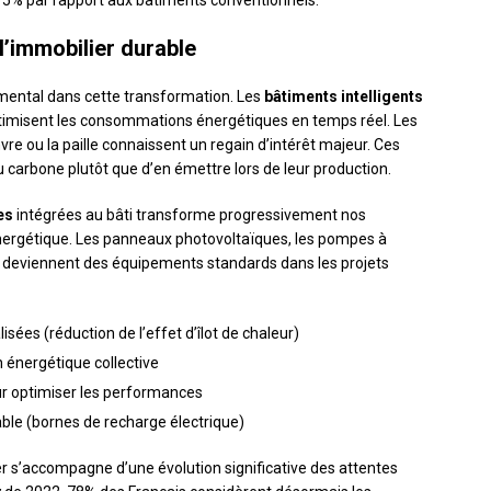
15% par rapport aux bâtiments conventionnels.
l’immobilier durable
amental dans cette transformation. Les
bâtiments intelligents
timisent les consommations énergétiques en temps réel. Les
re ou la paille connaissent un regain d’intérêt majeur. Ces
 carbone plutôt que d’en émettre lors de leur production.
es
intégrées au bâti transforme progressivement nos
énergétique. Les panneaux photovoltaïques, les pompes à
u deviennent des équipements standards dans les projets
sées (réduction de l’effet d’îlot de chaleur)
énergétique collective
 pour optimiser les performances
able (bornes de recharge électrique)
r s’accompagne d’une évolution significative des attentes