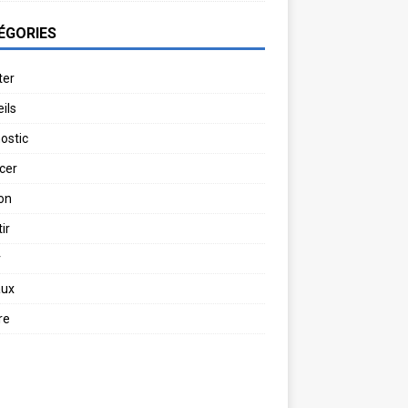
ÉGORIES
ter
ils
ostic
cer
on
ir
r
aux
re