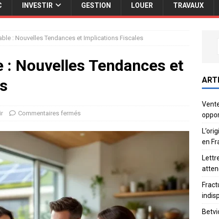
C
INVESTIR
GESTION
LOUER
TRAVAUX
able : Nouvelles Tendances et Implications Fiscales
e : Nouvelles Tendances et
ART
es
Vente
ir
Commentaires fermés
oppor
L’ori
en Fr
Lettr
atten
Fract
indis
Betvi