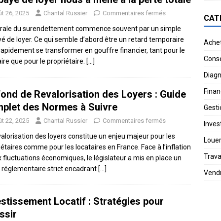
t 26, 2025
Chantal Russier
Commentaires fermés
CAT
irale du surendettement commence souvent par un simple
é de loyer. Ce qui semble d’abord être un retard temporaire
Ache
rapidement se transformer en gouffre financier, tant pour le
Conse
aire que pour le propriétaire.
[…]
Diagn
Finan
fond de Revalorisation des Loyers : Guide
plet des Normes à Suivre
Gesti
t 22, 2025
Chantal Russier
Commentaires fermés
Invest
valorisation des loyers constitue un enjeu majeur pour les
Loue
iétaires comme pour les locataires en France. Face à l’inflation
Trav
x fluctuations économiques, le législateur a mis en place un
 réglementaire strict encadrant
[…]
Vend
estissement Locatif : Stratégies pour
ssir