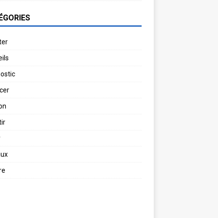
ÉGORIES
ter
ils
ostic
cer
on
ir
r
aux
re