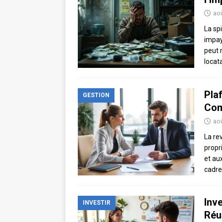
aoû
La sp
impay
peut 
locat
Pla
GESTION
Com
aoû
La re
propr
et au
cadre
Inv
INVESTIR
Réu