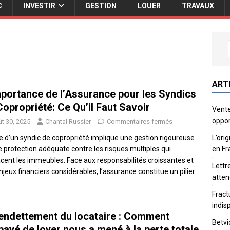
C
INVESTIR
GESTION
LOUER
TRAVAUX
ART
mportance de l’Assurance pour les Syndics
Copropriété: Ce Qu’il Faut Savoir
Vente
oppor
t 30, 2025
Chantal Russier
Commentaires fermés
L’ori
le d’un syndic de copropriété implique une gestion rigoureuse
en Fr
e protection adéquate contre les risques multiples qui
ent les immeubles. Face aux responsabilités croissantes et
Lettr
njeux financiers considérables, l’assurance constitue un pilier
atten
Fract
indis
endettement du locataire : Comment
Betvi
payé de loyer nous a mené à la perte totale