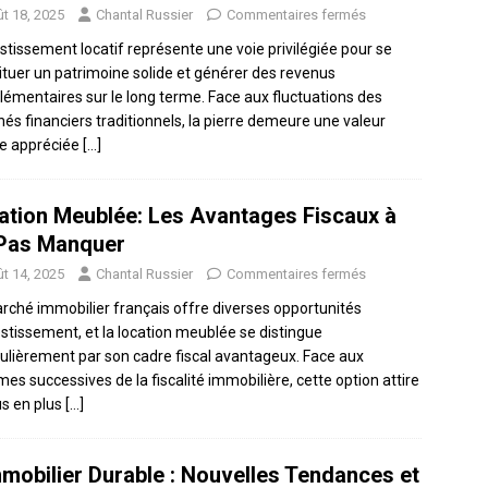
t 18, 2025
Chantal Russier
Commentaires fermés
estissement locatif représente une voie privilégiée pour se
ituer un patrimoine solide et générer des revenus
émentaires sur le long terme. Face aux fluctuations des
és financiers traditionnels, la pierre demeure une valeur
e appréciée
[…]
ation Meublée: Les Avantages Fiscaux à
Pas Manquer
t 14, 2025
Chantal Russier
Commentaires fermés
rché immobilier français offre diverses opportunités
estissement, et la location meublée se distingue
culièrement par son cadre fiscal avantageux. Face aux
mes successives de la fiscalité immobilière, cette option attire
us en plus
[…]
mmobilier Durable : Nouvelles Tendances et