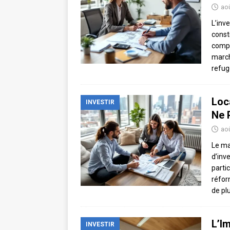
aoû
L’inv
const
compl
march
refug
Loc
INVESTIR
Ne 
aoû
Le ma
d’inv
parti
réfor
de pl
L’I
INVESTIR