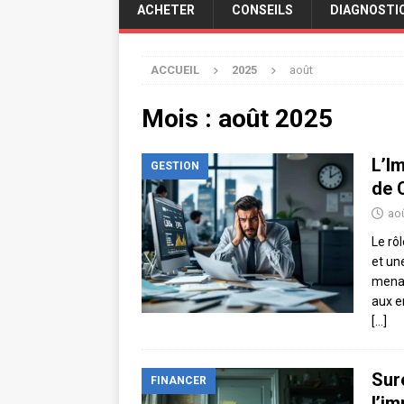
ACHETER
CONSEILS
DIAGNOSTI
ACCUEIL
2025
août
Mois :
août 2025
L’I
GESTION
de 
aoû
Le rô
et un
menac
aux e
[…]
Sur
FINANCER
l’im