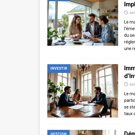
Imp
aoû
Le ma
l’éme
du se
régle
une 
Imm
INVESTIR
d’In
aoû
Le ma
parti
se st
taux 
Dém
GESTION