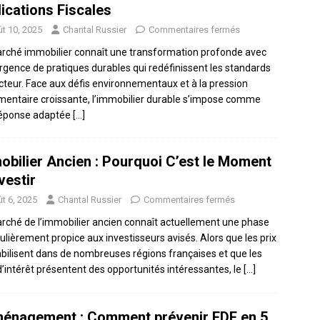
lications Fiscales
t 10, 2025
Chantal Russier
Commentaires fermés
rché immobilier connaît une transformation profonde avec
rgence de pratiques durables qui redéfinissent les standards
cteur. Face aux défis environnementaux et à la pression
mentaire croissante, l’immobilier durable s’impose comme
réponse adaptée
[…]
obilier Ancien : Pourquoi C’est le Moment
vestir
t 6, 2025
Chantal Russier
Commentaires fermés
rché de l’immobilier ancien connaît actuellement une phase
culièrement propice aux investisseurs avisés. Alors que les prix
abilisent dans de nombreuses régions françaises et que les
d’intérêt présentent des opportunités intéressantes, le
[…]
énagement : Comment prévenir EDF en 5