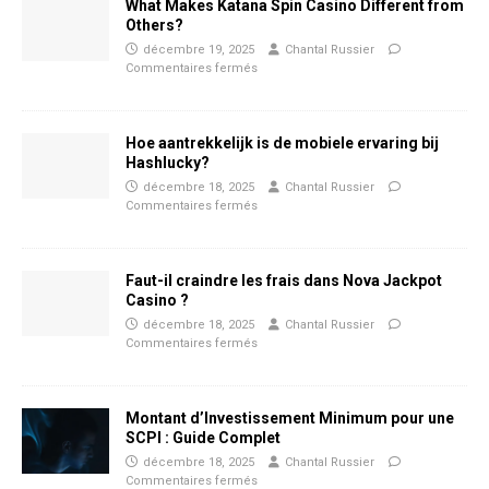
What Makes Katana Spin Casino Different from
Others?
décembre 19, 2025
Chantal Russier
Commentaires fermés
Hoe aantrekkelijk is de mobiele ervaring bij
Hashlucky?
décembre 18, 2025
Chantal Russier
Commentaires fermés
Faut-il craindre les frais dans Nova Jackpot
Casino ?
décembre 18, 2025
Chantal Russier
Commentaires fermés
Montant d’Investissement Minimum pour une
SCPI : Guide Complet
décembre 18, 2025
Chantal Russier
Commentaires fermés