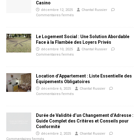
Casino
décembre 12, 2025
Chantal Russier
Commentaires fermés
Le Logement Social : Une Solution Abordable
Face à la Flambée des Loyers Privés
décembre 10, 2025
Chantal Russier
Commentaires fermés
Location d’Appartement : Liste Essentielle des
Équipements Obligatoires
décembre 6, 2025
Chantal Russier
Commentaires fermés
Durée de Validité d’un Changement d’Adresse :
Guide Complet des Critères et Conseils pour
Conformité
décembre 2, 2025
Chantal Russier
Commentaires fermés