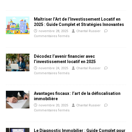
Maîtriser l’Art de l’Investissement Locatif en
2025 : Guide Complet et Stratégies Innovantes
novembre 28, 2025
Chantal Russier
Commentaires fermés
Décodez l’avenir financier avec
l’investissement locatif en 2025
novembre 24, 2025
Chantal Russier
Commentaires fermés
Avantages fiscaux : l’art de la défiscalisation
immobilière
novembre 20, 2025
Chantal Russier
Commentaires fermés
Le Diagnostic Immobilier : Guide Complet pour