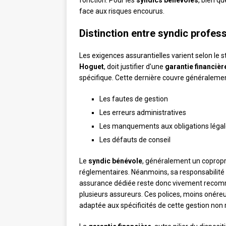
fonction. Pour les
syndics bénévoles
, bien qu
face aux risques encourus.
Distinction entre syndic profes
Les exigences assurantielles varient selon le s
Hoguet
, doit justifier d’une
garantie financièr
spécifique. Cette dernière couvre généraleme
Les fautes de gestion
Les erreurs administratives
Les manquements aux obligations léga
Les défauts de conseil
Le
syndic bénévole
, généralement un copropr
réglementaires. Néanmoins, sa responsabilit
assurance dédiée reste donc vivement recomm
plusieurs assureurs. Ces polices, moins onéreu
adaptée aux spécificités de cette gestion non