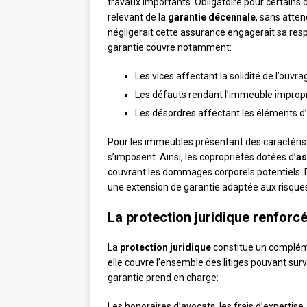
travaux importants. Obligatoire pour certains
relevant de la
garantie décennale
, sans atten
négligerait cette assurance engagerait sa respo
garantie couvre notamment:
Les vices affectant la solidité de l’ouvra
Les défauts rendant l’immeuble impropr
Les désordres affectant les éléments d
Pour les immeubles présentant des caractéris
s’imposent. Ainsi, les copropriétés dotées d’
as
couvrant les dommages corporels potentiels.
une extension de garantie adaptée aux risque
La protection juridique renforc
La
protection juridique
constitue un compléme
elle couvre l’ensemble des litiges pouvant surv
garantie prend en charge:
Les honoraires d’avocats, les frais d’expertise