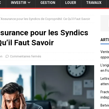
C
INVESTIR
GESTION
LOUER
TRAVAUX
’Assurance pour les Syndics de Copropriété: Ce Qu’il Faut Savoir
ssurance pour les Syndics
ART
u’il Faut Savoir
Vente
on
Commentaires fermés
oppor
L’ori
en Fr
Lettr
atten
Fract
indis
Betvi