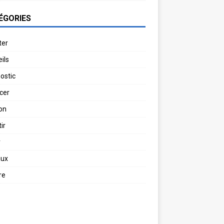
ÉGORIES
ter
ils
ostic
cer
on
ir
r
aux
re