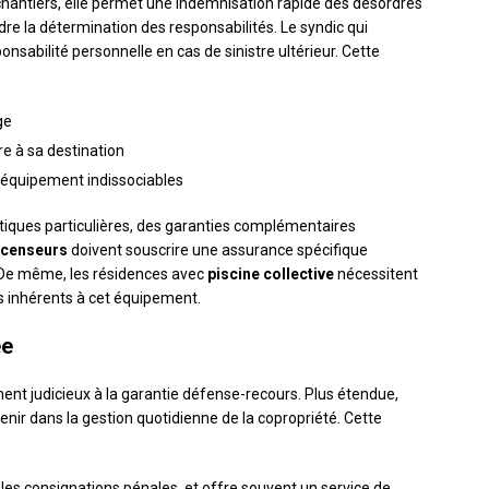
 chantiers, elle permet une indemnisation rapide des désordres
dre la détermination des responsabilités. Le syndic qui
nsabilité personnelle en cas de sinistre ultérieur. Cette
ge
e à sa destination
’équipement indissociables
tiques particulières, des garanties complémentaires
censeurs
doivent souscrire une assurance spécifique
 De même, les résidences avec
piscine collective
nécessitent
s inhérents à cet équipement.
ée
nt judicieux à la garantie défense-recours. Plus étendue,
enir dans la gestion quotidienne de la copropriété. Cette
, les consignations pénales, et offre souvent un service de