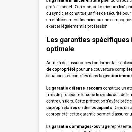
La
garantie financière
, autre pilier du disposi
professionnel. D’un montant minimum fixé par 
du syndic et constitue un filet de sécurité pour
un établissement financier ou une compagnie 
exercer légalement la profession.
Les garanties spécifiques 
optimale
Au-delà des assurances fondamentales, plusie
de copropriété
pour une couverture complète d
situations rencontrées dans la
gestion immob
La
garantie défense-recours
constitue un ato
frais de procédure lorsque le syndic doit défe
contre un tiers. Cette protection s’avère préc
copropriétaires
ou des
occupants
. Dans un c
copropriété, cette garantie permet d’assurer 
La
garantie dommages-ouvrage
représente 