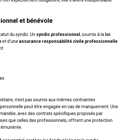
e non explicitement obligatoire, elle s’avère indispensable
sionnel et bénévole
tatut du syndic. Un
syndic professionnel
, soumis à la
loi
e
et d’une
assurance responsabilité civile professionnelle
nt:
les
iétaire, n’est pas soumis aux mêmes contraintes
é personnelle peut être engagée en cas de manquement. Une
andée, avec des contrats spécifiques proposés par
ses que celles des professionnels, offrent une protection
 rémunérée.