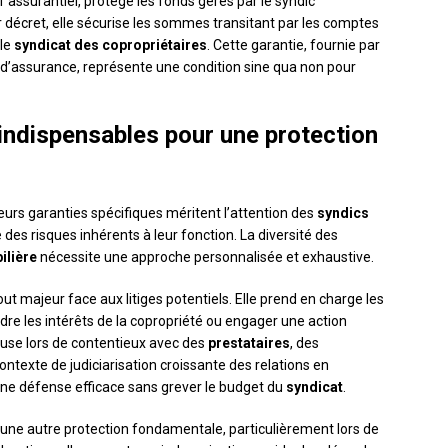
tif assurantiel, protège les fonds gérés par le syndic
décret, elle sécurise les sommes transitant par les comptes
 le
syndicat des copropriétaires
. Cette garantie, fournie par
d’assurance, représente une condition sine qua non pour
indispensables pour une protection
urs garanties spécifiques méritent l’attention des
syndics
es risques inhérents à leur fonction. La diversité des
ilière
nécessite une approche personnalisée et exhaustive.
ut majeur face aux litiges potentiels. Elle prend en charge les
ndre les intérêts de la copropriété ou engager une action
ieuse lors de contentieux avec des
prestataires
, des
ontexte de judiciarisation croissante des relations en
une défense efficace sans grever le budget du
syndicat
.
une autre protection fondamentale, particulièrement lors de