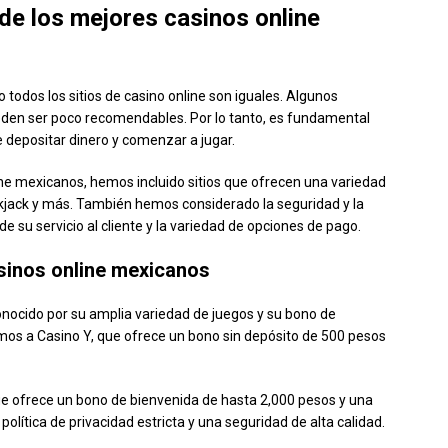
 de los mejores casinos online
 todos los sitios de casino online son iguales. Algunos
eden ser poco recomendables. Por lo tanto, es fundamental
depositar dinero y comenzar a jugar.
line mexicanos, hemos incluido sitios que ofrecen una variedad
ackjack y más. También hemos considerado la seguridad y la
 de su servicio al cliente y la variedad de opciones de pago.
asinos online mexicanos
onocido por su amplia variedad de juegos y su bono de
mos a Casino Y, que ofrece un bono sin depósito de 500 pesos
ue ofrece un bono de bienvenida de hasta 2,000 pesos y una
olítica de privacidad estricta y una seguridad de alta calidad.