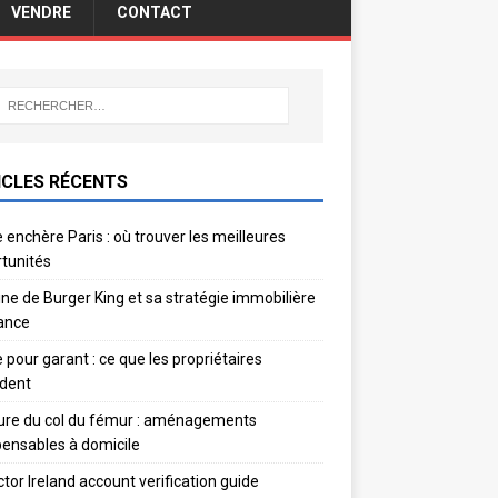
VENDRE
CONTACT
ICLES RÉCENTS
 enchère Paris : où trouver les meilleures
tunités
gine de Burger King et sa stratégie immobilière
ance
e pour garant : ce que les propriétaires
dent
ure du col du fémur : aménagements
pensables à domicile
ctor Ireland account verification guide