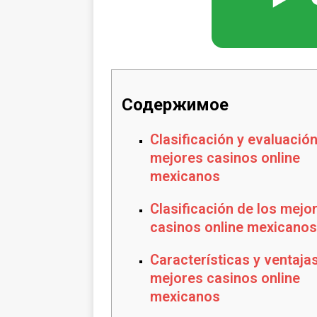
Содержимое
Clasificación y evaluación
mejores casinos online
mexicanos
Clasificación de los mejo
casinos online mexicanos
Características y ventaja
mejores casinos online
mexicanos