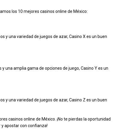
amos los 10 mejores casinos online de México:
os y una variedad de juegos de azar, Casino X es un buen
 y una amplia gama de opciones de juego, Casino Y es un
os y una variedad de juegos de azar, Casino Z es un buen
ores casinos online de México. ¡No te pierdas la oportunidad
r y apostar con confianza!