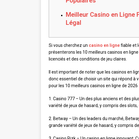
Populaires
Meilleur Casino en Ligne 
Légal
Si vous cherchez un
casino en ligne
fiable et 
présenterons les 10 meilleurs casinos en ligne
licenciés et des conditions de jeu claires.
Il est important de noter que les casinos en lig
donc essentiel de choisir un site qui répond à
pour les 10 meilleurs casinos en ligne de 2026 
1. Casino 777 – Un des plus anciens et des plu
variété de jeux de hasard, y compris des slots,
2. Betway – Un des leaders du marché, Betway
grande variété de jeux de hasard, y compris de
3. Casino Rizk – Un casino en ligne innovant, 