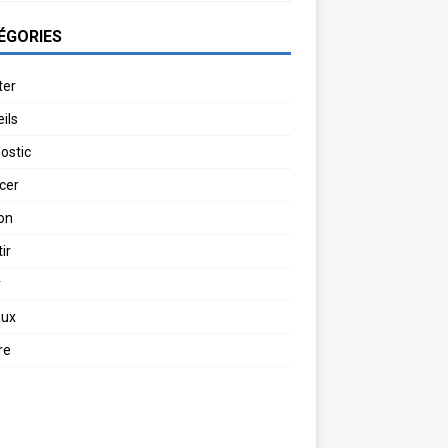
ÉGORIES
ter
ils
ostic
cer
on
ir
r
aux
re