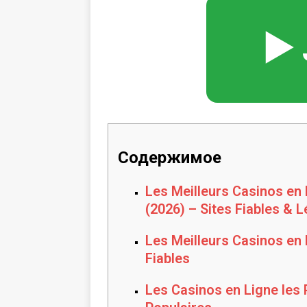
▶️
Содержимое
Les Meilleurs Casinos en 
(2026) – Sites Fiables & 
Les Meilleurs Casinos en 
Fiables
Les Casinos en Ligne les 