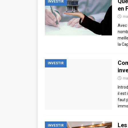
Quel
INVESTIR
en 
ma
Avec 
nombr
meill
la Cap
Com
INVESTIR
inv
ma
Intro
il est
faut 
immob
Les
INVESTIR