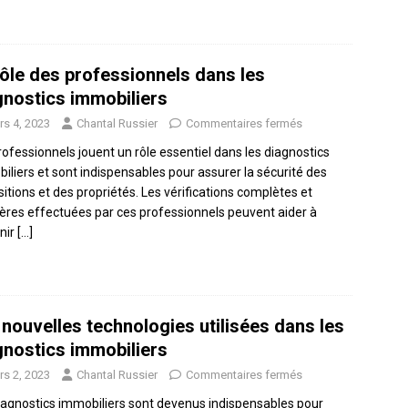
rôle des professionnels dans les
gnostics immobiliers
rs 4, 2023
Chantal Russier
Commentaires fermés
rofessionnels jouent un rôle essentiel dans les diagnostics
iliers et sont indispensables pour assurer la sécurité des
sitions et des propriétés. Les vérifications complètes et
ières effectuées par ces professionnels peuvent aider à
nir
[…]
 nouvelles technologies utilisées dans les
gnostics immobiliers
rs 2, 2023
Chantal Russier
Commentaires fermés
iagnostics immobiliers sont devenus indispensables pour