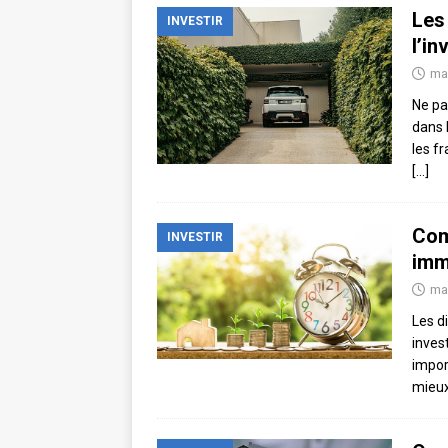
Les
INVESTIR
l’i
ma
Ne pa
dans 
les fr
[…]
Com
INVESTIR
imm
ma
Les d
invest
impor
mieux