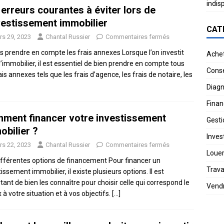
indis
 erreurs courantes à éviter lors de
nvestissement immobilier
CAT
rs 29, 2023
Chantal Russier
Commentaires fermés
s prendre en compte les frais annexes Lorsque l’on investit
Ache
l’immobilier, il est essentiel de bien prendre en compte tous
Conse
ais annexes tels que les frais d’agence, les frais de notaire, les
Diagn
Finan
ment financer votre investissement
Gesti
obilier ?
Invest
rs 22, 2023
Chantal Russier
Commentaires fermés
Loue
ifférentes options de financement Pour financer un
Trav
issement immobilier, il existe plusieurs options. Il est
tant de bien les connaître pour choisir celle qui correspond le
Vend
 à votre situation et à vos objectifs.
[…]