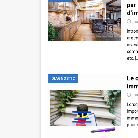
par
d’i
ma
Intro
argent
inves
commu
etc.
[
Le c
DIAGNOSTIC
imm
ma
Lorsq
impor
immob
pour é