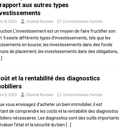
 rapport aux autres types
nvestissements
rs 8, 2023
Chantal Russier
Commentaires fermés
duction L’investissement est un moyen de faire fructifier son
. Il existe différents types d’investissements, tels que les
tissements en bourse, les investissements dans des fonds
ns de placement, les investissements dans des obligations,
…]
oût et la rentabilité des diagnostics
obiliers
rs 6, 2023
Chantal Russier
Commentaires fermés
ue vous envisagez d’acheter un bien immobilier, il est
tant de comprendre les coûts et la rentabilité des diagnostics
iliers nécessaires. Les diagnostics sont des outils importants
valuer l’état et la sécurité du bien
[…]