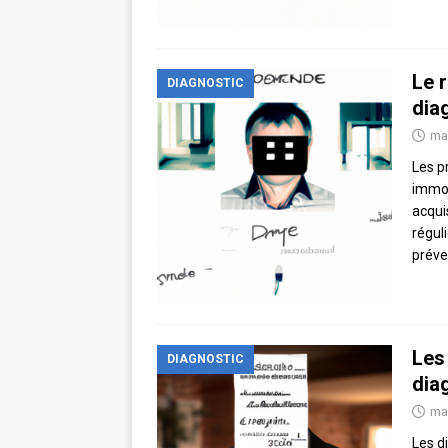
Le 
DIAGNOSTIC
dia
ma
Les p
immob
acqui
régul
préve
Les
DIAGNOSTIC
dia
ma
Les d