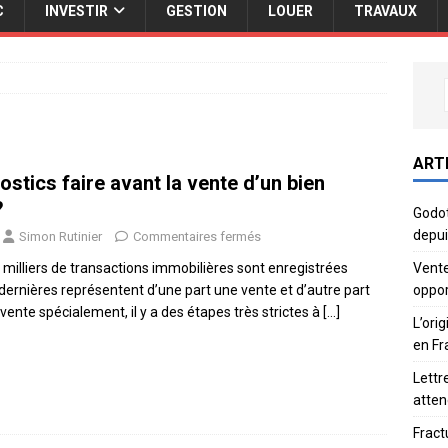
C
INVESTIR
GESTION
LOUER
TRAVAUX
ART
ostics faire avant la vente d’un bien
?
Godot
depui
Simon Rutinier
Commentaires fermés
Vente
milliers de transactions immobilières sont enregistrées
oppor
dernières représentent d’une part une vente et d’autre part
 vente spécialement, il y a des étapes très strictes à
[…]
L’ori
en Fr
Lettr
atten
Fract