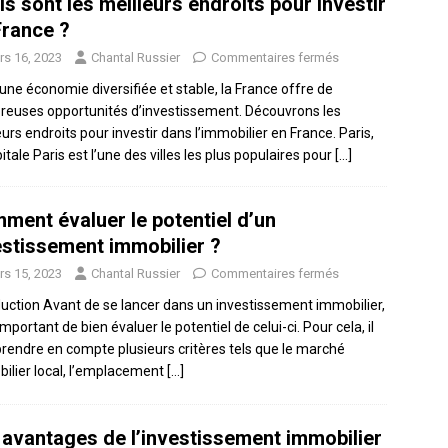
s sont les meilleurs endroits pour investir
France ?
rs 16, 2023
Chantal Russier
Commentaires fermés
une économie diversifiée et stable, la France offre de
euses opportunités d’investissement. Découvrons les
eurs endroits pour investir dans l’immobilier en France. Paris,
itale Paris est l’une des villes les plus populaires pour
[…]
ment évaluer le potentiel d’un
estissement immobilier ?
rs 15, 2023
Chantal Russier
Commentaires fermés
duction Avant de se lancer dans un investissement immobilier,
 important de bien évaluer le potentiel de celui-ci. Pour cela, il
prendre en compte plusieurs critères tels que le marché
ilier local, l’emplacement
[…]
 avantages de l’investissement immobilier