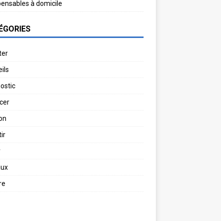
pensables à domicile
ÉGORIES
ter
ils
ostic
cer
on
ir
r
aux
re