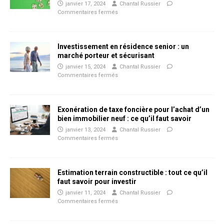
janvier 17, 2024
Chantal Russier
Commentaires fermés
Investissement en résidence senior : un
marché porteur et sécurisant
janvier 15, 2024
Chantal Russier
Commentaires fermés
Exonération de taxe foncière pour l’achat d’un
bien immobilier neuf : ce qu’il faut savoir
janvier 13, 2024
Chantal Russier
Commentaires fermés
Estimation terrain constructible : tout ce qu’il
faut savoir pour investir
janvier 11, 2024
Chantal Russier
Commentaires fermés