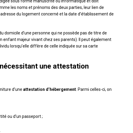
édigée sous forme manuscrite ou informatique et doit
omme les noms et prénoms des deux parties, leur lien de
l’adresse du logement concerné et la date d’établissement de
 du domicile d’une personne qui ne possède pas de titre de
un enfant majeur vivant chez ses parents). Il peut également
ividu lorsqu’elle diffère de celle indiquée sur sa carte
 nécessitant une attestation
rniture d’une
attestation d’hébergement
. Parmi celles-ci, on
ité ou d’un passeport ;
;