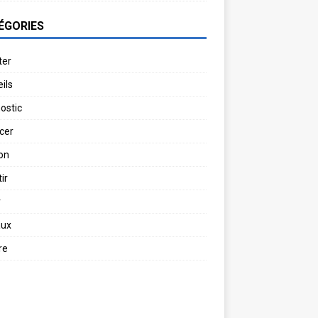
ÉGORIES
ter
ils
ostic
cer
on
ir
r
aux
re