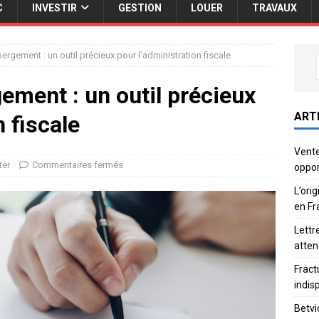
C
INVESTIR
GESTION
LOUER
TRAVAUX
ergement : un outil précieux pour l’administration fiscale
ement : un outil précieux
ART
n fiscale
Vente
ter
Commentaires fermés
oppor
L’ori
en Fr
Lettr
atten
Fract
indis
Betvi