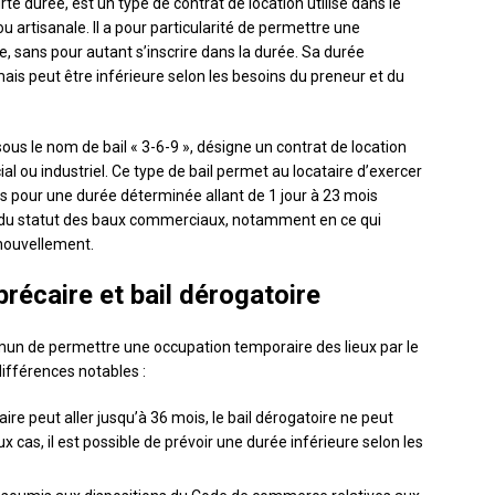
te durée, est un type de contrat de location utilisé dans le
u artisanale. Il a pour particularité de permettre une
e, sans pour autant s’inscrire dans la durée. Sa durée
is peut être inférieure selon les besoins du preneur et du
sous le nom de bail « 3-6-9 », désigne un contrat de location
l ou industriel. Ce type de bail permet au locataire d’exercer
ués pour une durée déterminée allant de 1 jour à 23 mois
s du statut des baux commerciaux, notamment en ce qui
enouvellement.
précaire et bail dérogatoire
mun de permettre une occupation temporaire des lieux par le
ifférences notables :
aire peut aller jusqu’à 36 mois, le bail dérogatoire ne peut
 cas, il est possible de prévoir une durée inférieure selon les