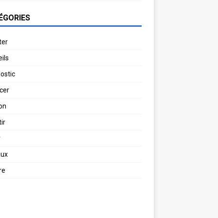
ÉGORIES
ter
ils
ostic
cer
on
ir
r
aux
re