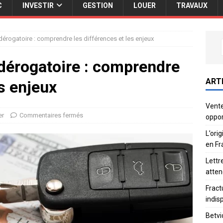
C
INVESTIR
GESTION
LOUER
TRAVAUX
l dérogatoire : comprendre les différences et les enjeux
l dérogatoire : comprendre
ART
es enjeux
Vente
er
Commentaires fermés
oppor
L’ori
en Fr
Lettr
atten
Fract
indis
Betvi