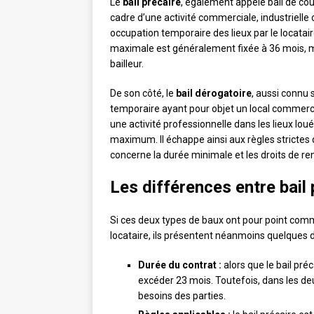
Le
bail précaire
, également appelé bail de cour
cadre d’une activité commerciale, industrielle o
occupation temporaire des lieux par le locatair
maximale est généralement fixée à 36 mois, ma
bailleur.
De son côté, le
bail dérogatoire
, aussi connu 
temporaire ayant pour objet un local commercia
une activité professionnelle dans les lieux lo
maximum. Il échappe ainsi aux règles stricte
concerne la durée minimale et les droits de r
Les différences entre bail 
Si ces deux types de baux ont pour point com
locataire, ils présentent néanmoins quelques d
Durée du contrat :
alors que le bail préc
excéder 23 mois. Toutefois, dans les deux
besoins des parties.