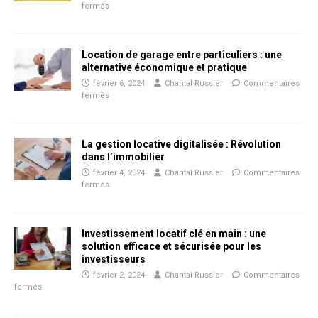
fermés
Location de garage entre particuliers : une
alternative économique et pratique
février 6, 2024
Chantal Russier
Commentaires
fermés
La gestion locative digitalisée : Révolution
dans l’immobilier
février 4, 2024
Chantal Russier
Commentaires
fermés
Investissement locatif clé en main : une
solution efficace et sécurisée pour les
investisseurs
février 2, 2024
Chantal Russier
Commentaires
fermés