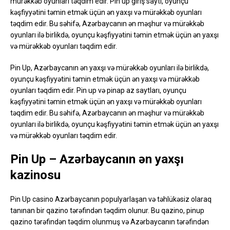
mürəkkəb oyunları təqdim edir. Pin up giriş saytı, oyunçu
kəşfiyyətini təmin etmək üçün ən yaxşı və mürəkkəb oyunları
təqdim edir. Bu səhifə, Azərbaycanın ən məşhur və mürəkkəb
oyunları ilə birlikdə, oyunçu kəşfiyyətini təmin etmək üçün ən yaxşı
və mürəkkəb oyunları təqdim edir.
Pin Up, Azərbaycanın ən yaxşı və mürəkkəb oyunları ilə birlikdə,
oyunçu kəşfiyyətini təmin etmək üçün ən yaxşı və mürəkkəb
oyunları təqdim edir. Pin up və pinap az saytları, oyunçu
kəşfiyyətini təmin etmək üçün ən yaxşı və mürəkkəb oyunları
təqdim edir. Bu səhifə, Azərbaycanın ən məşhur və mürəkkəb
oyunları ilə birlikdə, oyunçu kəşfiyyətini təmin etmək üçün ən yaxşı
və mürəkkəb oyunları təqdim edir.
Pin Up – Azərbaycanın ən yaxşı
kazinosu
Pin Up casino Azərbaycanın populyarlaşan və təhlükəsiz olaraq
tanınan bir qazino tərəfindən təqdim olunur. Bu qazino, pinup
qazino tərəfindən təqdim olunmuş və Azərbaycanın tərəfindən