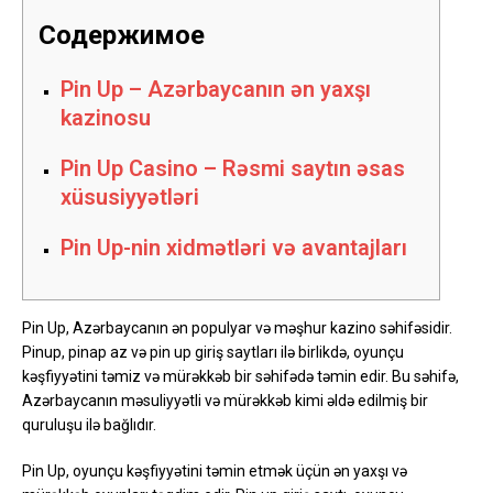
Содержимое
Pin Up – Azərbaycanın ən yaxşı
kazinosu
Pin Up Casino – Rəsmi saytın əsas
xüsusiyyətləri
Pin Up-nin xidmətləri və avantajları
Pin Up, Azərbaycanın ən populyar və məşhur kazino səhifəsidir.
Pinup, pinap az və pin up giriş saytları ilə birlikdə, oyunçu
kəşfiyyətini təmiz və mürəkkəb bir səhifədə təmin edir. Bu səhifə,
Azərbaycanın məsuliyyətli və mürəkkəb kimi əldə edilmiş bir
quruluşu ilə bağlıdır.
Pin Up, oyunçu kəşfiyyətini təmin etmək üçün ən yaxşı və