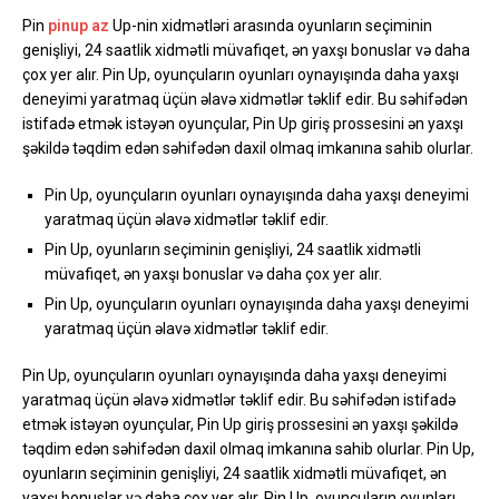
Pin
pinup az
Up-nin xidmətləri arasında oyunların seçiminin
genişliyi, 24 saatlik xidmətli müvafiqet, ən yaxşı bonuslar və daha
çox yer alır. Pin Up, oyunçuların oyunları oynayışında daha yaxşı
deneyimi yaratmaq üçün əlavə xidmətlər təklif edir. Bu səhifədən
istifadə etmək istəyən oyunçular, Pin Up giriş prossesini ən yaxşı
şəkildə təqdim edən səhifədən daxil olmaq imkanına sahib olurlar.
Pin Up, oyunçuların oyunları oynayışında daha yaxşı deneyimi
yaratmaq üçün əlavə xidmətlər təklif edir.
Pin Up, oyunların seçiminin genişliyi, 24 saatlik xidmətli
müvafiqet, ən yaxşı bonuslar və daha çox yer alır.
Pin Up, oyunçuların oyunları oynayışında daha yaxşı deneyimi
yaratmaq üçün əlavə xidmətlər təklif edir.
Pin Up, oyunçuların oyunları oynayışında daha yaxşı deneyimi
yaratmaq üçün əlavə xidmətlər təklif edir. Bu səhifədən istifadə
etmək istəyən oyunçular, Pin Up giriş prossesini ən yaxşı şəkildə
təqdim edən səhifədən daxil olmaq imkanına sahib olurlar. Pin Up,
oyunların seçiminin genişliyi, 24 saatlik xidmətli müvafiqet, ən
yaxşı bonuslar və daha çox yer alır. Pin Up, oyunçuların oyunları