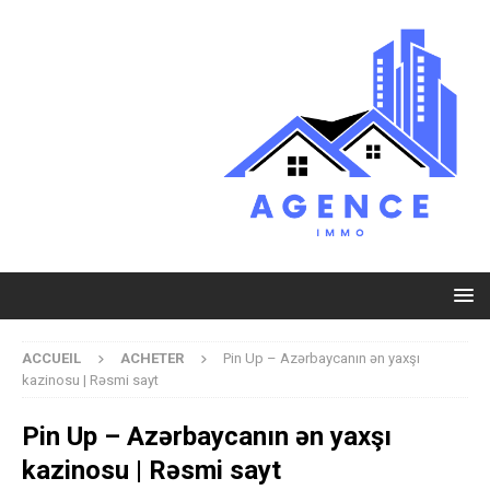
ACCUEIL
ACHETER
Pin Up – Azərbaycanın ən yaxşı
kazinosu | Rəsmi sayt
Pin Up – Azərbaycanın ən yaxşı
kazinosu | Rəsmi sayt